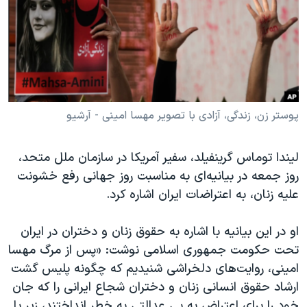
دنبال کنید
مستندها
فرهنگ و زندگی
حقوق شهروندی
انتخابات ریاست جمهوری آمریکا ۲۰۲۴
اقتصادی
حمله جمهوری اسلامی به اسرائیل
رمز مهسا
علم و فناوری
زبانهای مختلف
اسرائیل در جنگ
ورزش زنان در ایران
پوستر زن، زندگی، آزادی با تصویر مهسا امینی - آرشیو
گالری عکس
اعتراضات زن، زندگی، آزادی
لیندا توماس گرینفیلد، سفیر آمریکا در سازمان ملل متحد،
آرشیو پخش زنده
مجموعه مستندهای دادخواهی
روز جمعه در بیانیه‌ای به مناسبت روز جهانی رفع خشونت
تریبونال مردمی آبان ۹۸
علیه زنان، به اعتراضات ایران اشاره کرد.
دادگاه حمید نوری
او در این بیانیه با اشاره به حقوق زنان و دختران در ایران
چهل سال گروگان‌گیری
تحت حکومت جمهوری اسلامی نوشت: «پس از مرگ مهسا
قانون شفافیت دارائی کادر رهبری ایران
امینی، روایت‌های دلخراشی شنیدیم که چگونه پلیس گشت
ارشاد حقوق انسانی زنان و دختران شجاع ایرانی را که جان
اعتراضات مردمی آبان ۹۸
خود را برای اعتراض به بی عدالتی به خطر انداختند، زیر پا