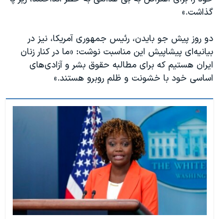
اسرائیل در جنگ
گذاشت.»
نرگس محمدی برنده جایزه نوبل صلح
دو روز پیش جو بایدن، رئیس جمهوری آمریکا، نیز در
همایش محافظه‌کاران آمریکا «سی‌پک»
بیانیه‌ای پیشاپیش این مناسبت نوشت: «ما در کنار زنان
صفحه‌های ویژه
ایران هستیم که برای مطالبه حقوق بشر و آزادی‌های
سفر پرزیدنت ترامپ به چین
اساسی خود با خشونت و ظلم روبرو هستند.»