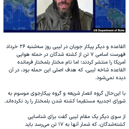
دنبال کنید
مستندها
فرهنگ و زندگی
حقوق شهروندی
انتخابات ریاست جمهوری آمریکا ۲۰۲۴
اقتصادی
حمله جمهوری اسلامی به اسرائیل
رمز مهسا
علم و فناوری
زبانهای مختلف
القاعده و دیگر پیکار جویان در لیبی روز سه‌شنبه ۲۶ خرداد
اسرائیل در جنگ
ورزش زنان در ایران
فهرست اسامی ۷ تن از کشته شدگان در حمله هوایی
گالری عکس
اعتراضات زن، زندگی، آزادی
آمریکا را منتشر کردند؛ اما نام مختار بلمختار فرمانده
آرشیو پخش زنده
مجموعه مستندهای دادخواهی
القاعده شاخه لیبی، که هدف اصلی این حمله بود، در آن
دیده نمی‌شود.
تریبونال مردمی آبان ۹۸
دادگاه حمید نوری
با این‌حال گروه انصار شریعه و گروه پیکارجوی موسوم به
چهل سال گروگان‌گیری
شورای اجدبیه مستقیما کشته شدن بلمختار را رد نکرده‌اند.
قانون شفافیت دارائی کادر رهبری ایران
از سوی دیگر یک مقام لیبی گفت برای شناسایی
اعتراضات مردمی آبان ۹۸
کشته‌شدگان، که شمار آنها به ۱۷ تن می‌رسد باید