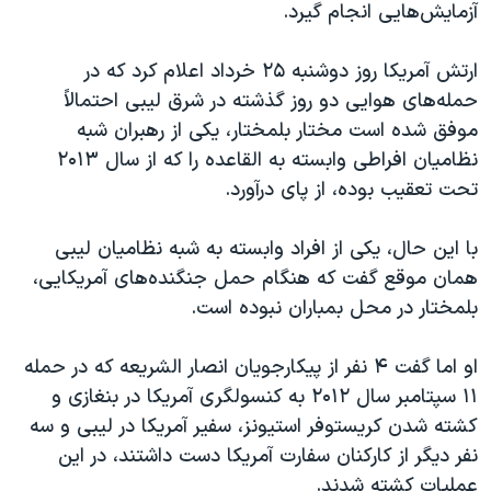
اسرائیل در جنگ
آزمایش‌هایی انجام گیرد.
نرگس محمدی برنده جایزه نوبل صلح
ارتش آمريکا روز دوشنبه ۲۵ خرداد اعلام کرد که در
همایش محافظه‌کاران آمریکا «سی‌پک»
حمله‌های هوايی دو روز گذشته در شرق ليبی احتمالاً
صفحه‌های ویژه
موفق شده است مختار بلمختار، يکی از رهبران شبه
نظاميان افراطی وابسته به القاعده را که از سال ۲۰۱۳
سفر پرزیدنت ترامپ به چین
تحت تعقيب بوده، از پای درآورد.
با این حال، يکی از افراد وابسته به شبه نظاميان ليبی
همان موقع گفت که هنگام حمل جنگنده‌های آمريکايی،
بلمختار در محل بمباران نبوده است.
او اما گفت ۴ نفر از پيکارجويان انصار الشريعه که در حمله
۱۱ سپتامبر سال ۲۰۱۲ به کنسولگری آمريکا در بنغازی و
کشته شدن کريستوفر استيونز، سفير آمريکا در ليبی و سه
نفر ديگر از کارکنان سفارت آمريکا دست داشتند، در اين
عمليات کشته شدند.