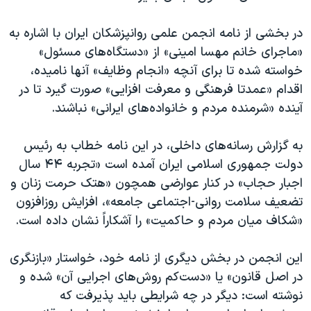
اسرائیل در جنگ
نرگس محمدی برنده جایزه نوبل صلح
در بخشی از نامه انجمن علمی روانپزشکان ایران با اشاره به
«ماجرای خانم مهسا امینی» از «دستگاه‌های مسئول»
همایش محافظه‌کاران آمریکا «سی‌پک»
خواسته شده تا برای آنچه «انجام وظایف» آنها نامیده،
صفحه‌های ویژه
اقدام «عمدتا فرهنگی و معرفت افزایی» صورت گیرد تا در
سفر پرزیدنت ترامپ به چین
آینده «شرمنده مردم و خانواده‌های ایرانی» نباشند.
به گزارش رسانه‌های داخلی، در این نامه خطاب به رئیس
دولت جمهوری اسلامی ایران آمده است «تجربه ۴۴ سال
اجبار حجاب» در کنار عوارضی همچون «هتک حرمت زنان و
تضعیف سلامت روانی-اجتماعی جامعه»، افزایش روزافزون
«شکاف میان مردم و حاکمیت» را آشکاراً نشان داده است.
این انجمن در بخش دیگری از نامه خود، خواستار «بازنگری
در اصل قانون» یا «دست‌کم روش‌های اجرایی آن» شده و
نوشته است: دیگر در چه شرایطی باید پذیرفت که