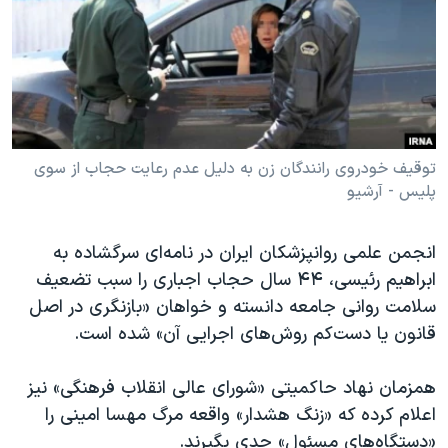
دنبال کنید
مستندها
فرهنگ و زندگی
حقوق شهروندی
انتخابات ریاست جمهوری آمریکا ۲۰۲۴
اقتصادی
حمله جمهوری اسلامی به اسرائیل
رمز مهسا
علم و فناوری
زبانهای مختلف
اسرائیل در جنگ
ورزش زنان در ایران
توقیف خودروی رانندگان زن به دلیل عدم رعایت حجاب از سوی
پلیس - آرشیو
گالری عکس
اعتراضات زن، زندگی، آزادی
آرشیو پخش زنده
مجموعه مستندهای دادخواهی
انجمن علمی روانپزشکان ایران در نامه‌ای سرگشاده به
تریبونال مردمی آبان ۹۸
ابراهیم رئیسی، ۴۴ سال حجاب اجباری را سبب تضعیف
سلامت روانی جامعه دانسته و خواهان «بازنگری در اصل
دادگاه حمید نوری
قانون یا دست‌کم روش‌های اجرایی آن» شده است.
چهل سال گروگان‌گیری
قانون شفافیت دارائی کادر رهبری ایران
همزمان نهاد حاکمیتی «شورای عالی انقلاب فرهنگی» نیز
اعلام کرده که «زنگ هشدار» واقعه مرگ مهسا امینی را
اعتراضات مردمی آبان ۹۸
«دستگاه‌های مسئول» جدی بگیرند.