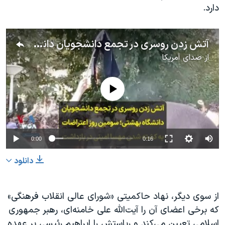
دارد.
آتش زدن روسری در تجمع دانشجویان دانشگاه بهشتی؛ سومین روز اعتراضات به کشته شدن مهسا امینی در بازداشت
از
صدای آمریکا
No media source currently available
0:00
0:16
دانلود
از سوی دیگر، نهاد حاکمیتی «شورای عالی انقلاب فرهنگی»
که برخی اعضای آن را آیت‌الله علی خامنه‌ای، رهبر جمهوری
اسلامی تعیین می‌کند و ریاستش را ابراهیم رئیسی بر عهده