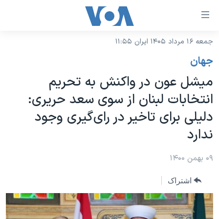
ینکهای
ابل
سترسی
جمعه ۱۶ مرداد ۱۴۰۵ ایران ۱۱:۵۵
خانه
هش
جهان
نسخه سبک وب‌سایت
ه
میشل عون در واکنش به تحریم
حتوای
موضوع ها
انتخابات لبنان از سوی سعد حریری:
صلی
برنامه های تلویزیونی
ایران
هش
دلیلی برای تاخیر در رای‌گیری وجود
جدول برنامه ها
ه
آمریکا
ندارد
فحه
صفحه‌های ویژه
جهان
صلی
فرکانس‌های صدای آمریکا
۰۹ بهمن ۱۴۰۰
ورزشی
جام جهانی ۲۰۲۶
هش
پخش رادیویی
ه
گزیده‌ها
عملیات خشم حماسی
اشتراک
ستجو
۲۵۰سالگی آمریکا
ویژه برنامه‌ها
یادگیری زبان انگلیسی
ویدیوها
بایگانی برنامه‌های تلویزیونی