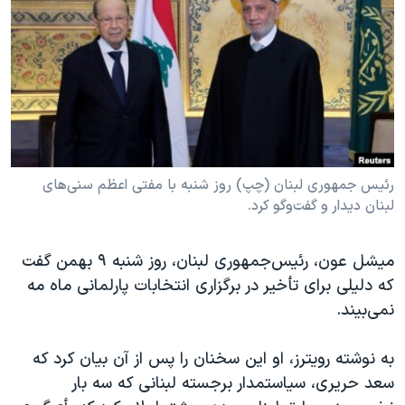
دنبال کنید
مستندها
فرهنگ و زندگی
حقوق شهروندی
انتخابات ریاست جمهوری آمریکا ۲۰۲۴
اقتصادی
حمله جمهوری اسلامی به اسرائیل
رمز مهسا
علم و فناوری
زبانهای مختلف
اسرائیل در جنگ
ورزش زنان در ایران
گالری عکس
اعتراضات زن، زندگی، آزادی
رئیس جمهوری لبنان (چپ) روز شنبه با مفتی اعظم سنی‌های
لبنان دیدار و گفت‌و‌گو کرد.
آرشیو پخش زنده
مجموعه مستندهای دادخواهی
تریبونال مردمی آبان ۹۸
میشل عون، رئیس‌جمهوری لبنان، روز شنبه ۹ بهمن گفت
دادگاه حمید نوری
که دلیلی برای تأخیر در برگزاری انتخابات پارلمانی ماه مه
نمی‌بیند.
چهل سال گروگان‌گیری
قانون شفافیت دارائی کادر رهبری ایران
به نوشته رویترز، او این سخنان را پس از آن بیان کرد که
اعتراضات مردمی آبان ۹۸
سعد حریری، سیاستمدار برجسته لبنانی که سه بار