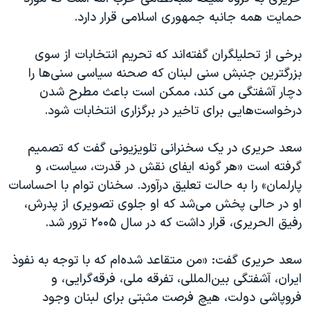
اسرائیل در جنگ
حمایت همه جانبه جمهوری اسلامی قرار دارد.
نرگس محمدی برنده جایزه نوبل صلح
برخی از تحلیلگران گفته‌اند که تحریم انتخابات از سوی
همایش محافظه‌کاران آمریکا «سی‌پک»
بزرگترین جنبش سنی لبنان که صحنه سیاسی سنی‌ها را
صفحه‌های ویژه
دچار آشفتگی می کند، ممکن است باعث مطرح شدن
سفر پرزیدنت ترامپ به چین
درخواست‌هایی برای تاخیر در برگزاری انتخابات شود.
سعد حریری در یک سخنرانی تلویزیونی گفت که تصمیم
گرفته است «هر گونه ایفای نقش در قدرت، سیاست، و
پارلمان» را به حالت تعلیق درآورد. سخنان توام با احساسات
او در حالی پخش می‌شد که او جلوی تصویری از پدرش،
رفیق الحریری، قرار داشت که در سال ۲۰۰۵ ترور شد.
سعد حریری گفت: «من متقاعد شده‌ام که با توجه به نفوذ
ایران، آشفتگی بین‌المللی، تفرقه ملی، فرقه‌گرایی، و
فروپاشی دولت، هیچ فرصت مثبتی برای لبنان وجود