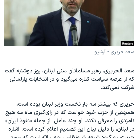
دنبال کنید
مستندها
فرهنگ و زندگی
حقوق شهروندی
انتخابات ریاست جمهوری آمریکا ۲۰۲۴
اقتصادی
حمله جمهوری اسلامی به اسرائیل
رمز مهسا
علم و فناوری
زبانهای مختلف
اسرائیل در جنگ
ورزش زنان در ایران
سعد حریری - آرشیو
گالری عکس
اعتراضات زن، زندگی، آزادی
سعد الحریری، رهبر مسلمانان سنی لبنان، روز دوشنبه گفت
آرشیو پخش زنده
مجموعه مستندهای دادخواهی
که از عرصه سیاست کناره می‌‌گیرد و در انتخابات پارلمانی
تریبونال مردمی آبان ۹۸
شرکت نمی‌کند.
دادگاه حمید نوری
حریری که پیشتر سه بار نخست وزیر لبنان بوده است،
چهل سال گروگان‌گیری
همچنین از حزب خود خواست که در رای‌گیری ماه مه هیچ
قانون شفافیت دارائی کادر رهبری ایران
نامزدی را معرفی نکند. او چند عامل، از جمله «نفوذ ایران»
در لبنان، را دلیل بیان این تصمیم اعلام کرده است. اشاره
اعتراضات مردمی آبان ۹۸
حریری به گروه شیعه شبه‌نظامی حزب الله است که مورد