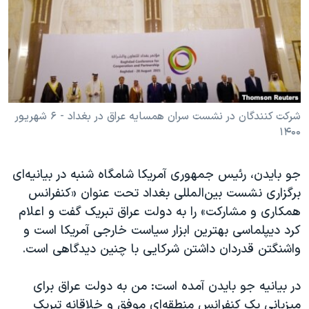
دنبال کنید
مستندها
فرهنگ و زندگی
حقوق شهروندی
انتخابات ریاست جمهوری آمریکا ۲۰۲۴
اقتصادی
حمله جمهوری اسلامی به اسرائیل
رمز مهسا
علم و فناوری
زبانهای مختلف
اسرائیل در جنگ
ورزش زنان در ایران
شرکت کنندگان در نشست سران همسایه عراق در بغداد - ۶ شهریور
۱۴۰۰
گالری عکس
اعتراضات زن، زندگی، آزادی
آرشیو پخش زنده
مجموعه مستندهای دادخواهی
جو بایدن، رئیس جمهوری آمریکا شامگاە شنبە در بیانیەای
تریبونال مردمی آبان ۹۸
برگزاری نشست بین‌المللی بغداد تحت عنوان «کنفرانس
همکاری و مشارکت» را بە دولت عراق تبریک گفت و اعلام
دادگاه حمید نوری
کرد دیپلماسی بهترین ابزار سیاست خارجی آمریکا است و
چهل سال گروگان‌گیری
واشنگتن قدردان داشتن شرکایی با چنین دیدگاهی است.
قانون شفافیت دارائی کادر رهبری ایران
در بیانیە جو بایدن آمدە است: من بە دولت عراق برای
اعتراضات مردمی آبان ۹۸
میزبانی یک کنفرانس منطقەای موفق و خلاقانە تبریک