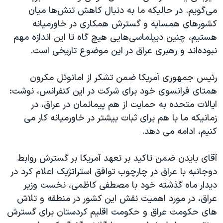
اسرائیل در جنگ
می‌گویم. در حالیکە ما بە دنبال کاهش تنش‌ها میان
نرگس محمدی برنده جایزه نوبل صلح
کشورهای همسایە و گسترش همکاری در خاورمیانە
هستیم، چنین دیپلماسی‌هایی هیچ گاە تا این اندازە مهم
همایش محافظه‌کاران آمریکا «سی‌پک»
نبودەاند و رهبری عراق در این موضوع تاریخی است.
صفحه‌های ویژه
سفر پرزیدنت ترامپ به چین
رئیس جمهوری آمریکا ضمن تشکر از امانوئل مکرون
همتای فرانسوی خود برای شرکت در این کنفرانس، نوشت:
ایالات متحدە بە حمایت از هم پیمانمان در عراق، در
زمانیکە ما با هم برای ثبات بیشتر در خاورمیانە کار می
کنیم، ادامە می دهد.
آقای بایدن ضمن تاکید بر تعهد آمریکا بر گسترش روابط
دوجانبە با عراق در چارچوب توافق استراتژیک اعلام کرد در
دیدار ماە گذشتە خود با مصطفی کاظمی، نخست وزیر
عراق، در مورد اهمیت نقش این کشور در منطقە و تلاش
های حکومت عراق و حکومت اقلیم کردستان برای گسترش