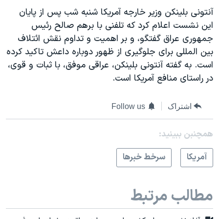
آنتونی بلینکن وزیر خارجە آمریکا شنبه شب پس از پایان
این نشست اعلام کرد کە تلفنی با برهم صالح رئیس
جمهوری عراق گفتگو، و بر اهمیت و تداوم نقش ائتلاف
بین المللی برای جلوگیری از ظهور دوبارە داعش تاکید کردە
است. بە گفتە آنتونی بلینکن، عراقی موفق، با ثبات و قوی،
در راستای منافع آمریکا است.
اشتراک
Follow us
همچنبن ببینید:
آمريکا
سرخط خبرها
مطالب مرتبط