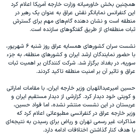
همچنین بخش خاورمیانە وزارت خارجە آمریکا اعلام کرد
این کنفرانس نمایانگر نقش عراق به عنوان یک رهبر در
منطقە است و نشان دهندە گام‌های مهم برای گسترش
ثبات منطقەای از طریق گفتگوهای سازندە است.
نشست سران کشورهای همسایە عراق روز شنبە ۶ شهریور،
با حضور نمایندگان ارشد ایران و کشورهای منطقە، بە جزء
سوریە، در بغداد برگزار شد. شرکت کنندگان بر اهمیت ثبات
عراق و تاثیر آن بر امنیت منطقە تاکید کردند.
حسین امیرعبداللهیان وزیر خارجە ایران، با مقامات اماراتی
و کویتی خود دیدار کرد. گزارشی از دیدار مستقیم ایران و
عربستان در این نشست منتشر نشدە، اما فواد حسین،
وزیر خارجە عراق در کنفرانسی مطبوعاتی اعلام کرد کە
مذاکرات غیر رسمی تهران و ریاض برای رسیدن بە نتیجەای
با هدف کنار گذاشتن اختلافات ادامە دارد.