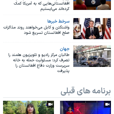
اسرائیل در جنگ
افغانستانی‌هایی که به آمریکا کمک
کرده‌اند می‌ایستیم
نرگس محمدی برنده جایزه نوبل صلح
همایش محافظه‌کاران آمریکا «سی‌پک»
سرخط خبرها
واشنگتن و کابل می‌خواهند روند مذاکرات
صفحه‌های ویژه
صلح افغانستان تسریع شود
سفر پرزیدنت ترامپ به چین
جهان
طالبان مرکز رادیو و تلویزیون هلمند را
تصرف کرد؛ مسئولیت حمله به خانه
سرپرست وزارت دفاع افغانستان را
پذیرفت
برنامه های قبلی