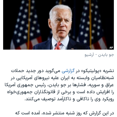
دنبال کنید
مستندها
فرهنگ و زندگی
حقوق شهروندی
انتخابات ریاست جمهوری آمریکا ۲۰۲۴
اقتصادی
حمله جمهوری اسلامی به اسرائیل
رمز مهسا
علم و فناوری
زبانهای مختلف
اسرائیل در جنگ
ورزش زنان در ایران
گالری عکس
اعتراضات زن، زندگی، آزادی
جو بایدن - آرشیو
آرشیو پخش زنده
مجموعه مستندهای دادخواهی
نشریه «پولیتیکو» در
گزارشی
می‌گوید دور جدید حملات
تریبونال مردمی آبان ۹۸
شبه‌نظامیان وابسته به ایران علیه نیروهای آمریکایی‌ در
دادگاه حمید نوری
عراق و سوریه، فشارها بر جو بایدن، رئیس جمهوری آمریکا
چهل سال گروگان‌گیری
را افزایش داده است و برخی از قانونگذاران جمهوری‌خواه
رویکرد وی را ناکافی و ناکارآمد توصیف می‌کنند.
قانون شفافیت دارائی کادر رهبری ایران
اعتراضات مردمی آبان ۹۸
در این گزارش که روز شنبه منتشر شده، آمده است که