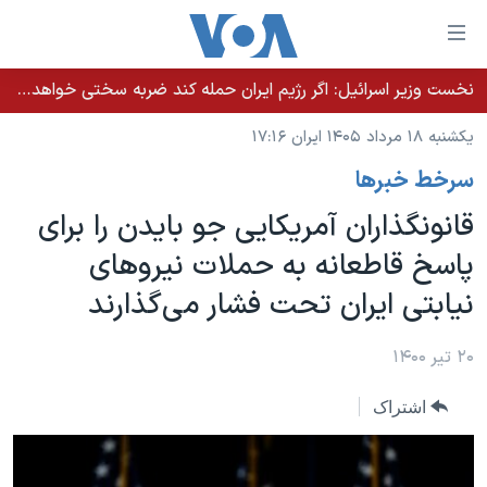
ینکهای
ابل
سترسی
نخست وزیر اسرائيل: اگر رژیم ایران حمله کند ضربه سختی خواهد خورد
خانه
هش
یکشنبه ۱۸ مرداد ۱۴۰۵ ایران ۱۷:۱۶
نسخه سبک وب‌سایت
ه
سرخط خبرها
حتوای
موضوع ها
صلی
قانونگذاران آمریکایی جو بایدن را برای
برنامه های تلویزیونی
ایران
هش
پاسخ قاطعانه به حملات نیروهای
جدول برنامه ها
ه
آمریکا
نیابتی ایران تحت فشار می‌گذارند
فحه
صفحه‌های ویژه
جهان
صلی
فرکانس‌های صدای آمریکا
ورزشی
جام جهانی ۲۰۲۶
۲۰ تیر ۱۴۰۰
هش
پخش رادیویی
ه
گزیده‌ها
عملیات خشم حماسی
اشتراک
ستجو
۲۵۰سالگی آمریکا
ویژه برنامه‌ها
یادگیری زبان انگلیسی
ویدیوها
بایگانی برنامه‌های تلویزیونی