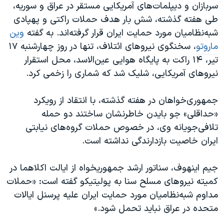
اسرائیل در جنگ
سربازان و دیپلمات‌های آمریکایی مستقر در عراق و سوریه،
طی هفته گذشته، شش بار هدف حملات راکتی و پهپادی
نرگس محمدی برنده جایزه نوبل صلح
شبه‌نظامیان مورد حمایت ایران قرار گرفته‌اند. به گفته
وین
همایش محافظه‌کاران آمریکا «سی‌پک»
ماروتو
، سخنگوی نیروهای ائتلاف، تنها در روز چهارشنبه ١٧
صفحه‌های ویژه
تیر، ۱۴ راکت به پایگاه هوایی عین‌الاسد، محل استقرار
نیروهای آمریکایی، شلیک شد که شماری را زخمی کرد.
سفر پرزیدنت ترامپ به چین
جمهوری‌خواهان در هفته گذشته، با انتقاد از رویکرد
«حداقلی» جو بایدن خاطرنشان ساختند دو حمله
تلافی‌جویانه وی، در خصوص حملات گروه‌های نیابتی
ایران خاصیت بازدارندگی نداشته است.
جیم اینهوف، سناتور ارشد جمهوریخواه از ایالت اکلاهما در
کمیته نیروهای مسلح سنا به پولیتیکو گفته است: «حملات
مداوم شبه‌نظامیان مورد حمایت ایران علیه پرسنل ایالات
متحده در عراق نباید تحمل شود.»