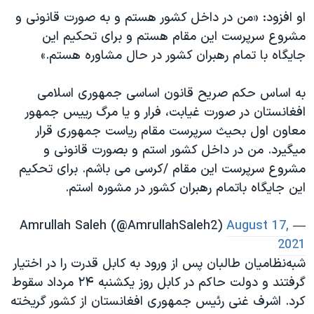
اسرائیل در جنگ
او افزود: «من در داخل کشور هستم و به صورت قانونی و
نرگس محمدی برنده جایزه نوبل صلح
مشروع سرپرست این مقام هستم و برای تحکیم این
جایگاه با تمام رهبران کشور در حال مشاوره هستم.»
همایش محافظه‌کاران آمریکا «سی‌پک»
صفحه‌های ویژه
به اساس حکم صریح قانون اساسی جمهوری اسلامی
سفر پرزیدنت ترامپ به چین
افغانستان در صورت غیابت، فرار و یا مرگ رییس جمهور
معاون اول بحیث سرپرست مقام ریاست جمهوری قرار
میگیرد. من در داخل کشور استم و بصورت قانونی و
مشروع سرپرست این مقام /کرسی می باشم. برای تحکیم
این جایگاه باتمام رهبران کشور در مشوره استم.
August 17,
— Amrullah Saleh (@AmrullahSaleh2)
2021
شبه‌نظامیان طالبان پس از ورود به کابل قدرت را در اختیار
گرفتند و دولت حاکم در کابل روز یکشنبه ۲۴ مرداد سقوط
کرد. اشرف غنی رئیس جمهوری افغانستان از کشور گریخته