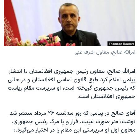
دنبال کنید
مستندها
فرهنگ و زندگی
حقوق شهروندی
انتخابات ریاست جمهوری آمریکا ۲۰۲۴
اقتصادی
حمله جمهوری اسلامی به اسرائیل
رمز مهسا
علم و فناوری
زبانهای مختلف
اسرائیل در جنگ
ورزش زنان در ایران
امرالله صالح، معاون اشرف غنی
گالری عکس
اعتراضات زن، زندگی، آزادی
امرالله صالح، معاون رئیس جمهوری افغانستان با انتشار
آرشیو پخش زنده
مجموعه مستندهای دادخواهی
پیامی اعلام کرد طبق قانون اساسی افغانستان و در حالی
تریبونال مردمی آبان ۹۸
که رئیس جمهوری گریخته است، او سرپرست مقام ریاست
جمهوری افغانستان است.
دادگاه حمید نوری
چهل سال گروگان‌گیری
آقای صالح در پیامی که روز سه‌شنبه ۲۶ مرداد منتشر شد
قانون شفافیت دارائی کادر رهبری ایران
نوشت: «در صورت غیبت، فرار و یا مرگ رئیس جمهوری،
معاون اول او سرپرستی این مقام را در اختیار می‌گیرد.»
اعتراضات مردمی آبان ۹۸