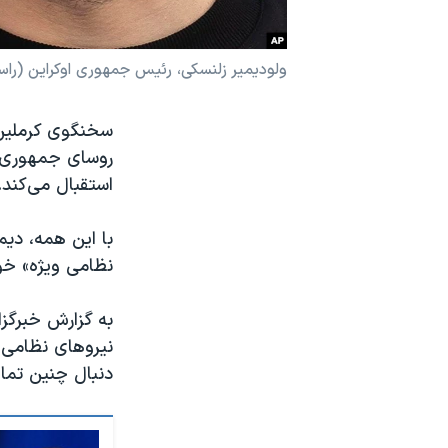
نرگس محمدی برنده جایزه نوبل صلح
همایش محافظه‌کاران آمریکا «سی‌پک»
ولودیمیر زلنسکی، رئیس جمهوری اوکراین (ر
صفحه‌های ویژه
سخنگوی کرملین 
سفر پرزیدنت ترامپ به چین
روسای جمهوری چی
استقبال می‌کند.
با این همه، دیم
نظامی ویژه» خود
به گزارش خبرگزا
دنبال چنین تما