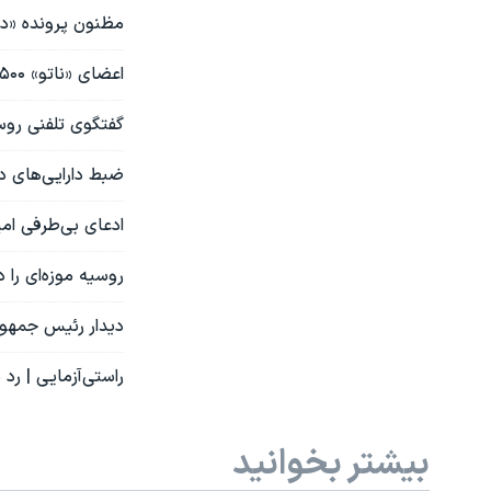
مظنون پرونده «در
اعضای «ناتو» ۱۵۰۰ خودرو زرهی و ۲۳۰ تانک به اوکراین داده‌اند
گفتگوی تلفنی روس
ضبط دارایی‌های د
ادعای بی‌طرفی امی
روسیه موزه‌‌ای را
دیدار رئیس جمهور
راستی‌آزمایی | رد
بیشتر بخوانید