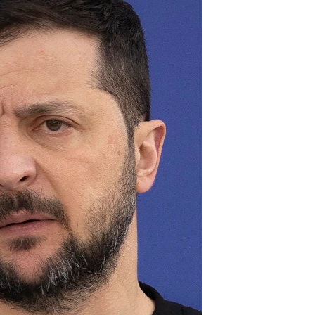
مستندها
فرهنگ و زندگی
حقوق شهروندی
انتخابات ریاست جمهوری آمریکا ۲۰۲۴
اقتصادی
حمله جمهوری اسلامی به اسرائیل
رمز مهسا
علم و فناوری
اسرائیل در جنگ
ورزش زنان در ایران
گالری عکس
اعتراضات زن، زندگی، آزادی
آرشیو پخش زنده
مجموعه مستندهای دادخواهی
تریبونال مردمی آبان ۹۸
دادگاه حمید نوری
چهل سال گروگان‌گیری
قانون شفافیت دارائی کادر رهبری ایران
اعتراضات مردمی آبان ۹۸
اسرائیل در جنگ