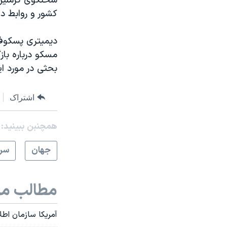
سخنگوی کرملین اش
کشور و روابط دو
دیمیتری پسکوف 
بحثی در مورد ا
اشتراک
همچنبن ببینید:
جهان
سرخ
مطالب مر
آمریکا سازمان اطل