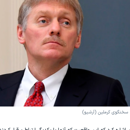
سخنگوی کرملین (آرشیو)