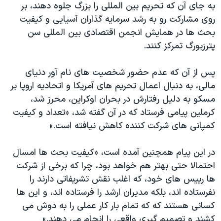
اسرائیل در جنگ
به جای آن که تحريم بين المللی را بزرگ جلوه دهند، بر
روی مشارکت رو به رشد سرمایه گذاران آسیایی و کیفیت
نرگس محمدی برنده جایزه نوبل صلح
بحث ها در همايش انجمن اقتصادی بین المللی سن
همایش محافظه‌کاران آمریکا «سی‌پک»
پترزبورگ تمرکز کنند.
صفحه‌های ویژه
پس از آن که عدم حضور شخصيت های نام آور دنيای
سفر پرزیدنت ترامپ به چین
مالی، به دنبال اعمال تحریم های آمریکا و اتحادیه اروپا بر
مسکو به دليل رفتارش در بحران اوکراين، محرز شد،
کرملين پيامی فرستاد که در آن گفته شد، «تعداد و کيفيت
کمپانی های شرکت کننده کاهش نيافته است.»
در اين پيام همچنين آمده است، «کیفیت بحث ها امسال
احتمالا حتی بهتر هم خواهد بود، چرا که برخی از شرکت
ها رییس های خود، که اغلب نقش تشریفاتی دارند را
نفرستاده اند، بلکه مدیران ارشد را فرستاده اند، و اين ها
کسانی هستند که که تمام بار کار عملی را به دوش می
کشند و تصمیم گیری واقعی را انجام می دهند.»