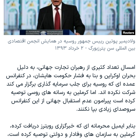
دنبال کنید
مستندها
فرهنگ و زندگی
حقوق شهروندی
انتخابات ریاست جمهوری آمریکا ۲۰۲۴
اقتصادی
حمله جمهوری اسلامی به اسرائیل
رمز مهسا
علم و فناوری
ولادیمیر پوتین رییس جمهور روسیه در همايش انجمن اقتصادی
زبانهای مختلف
بین المللی سن پترزبورگ - ۲ خرداد ۱۳۹۳
اسرائیل در جنگ
ورزش زنان در ایران
گالری عکس
اعتراضات زن، زندگی، آزادی
امسال تعداد کثيری از رهبران تجارت جهانی، به دليل
آرشیو پخش زنده
مجموعه مستندهای دادخواهی
بحران اوکراين و بنا به فشار حکومت هايشان، در کنفرانس
عمده ای که روسيه برای جلب سرمايه گذاری برگزار می کند
تریبونال مردمی آبان ۹۸
شرکت نکرده اند. اما کرملين به رسانه های روسی توصيه
دادگاه حمید نوری
کرده است پيرامون عدم استقبال جهانی از اين کنفرانس
چهل سال گروگان‌گیری
سروصدای زيادی بپا نکنند.
قانون شفافیت دارائی کادر رهبری ایران
بنابر ایمیل محرمانه ای که خبرگزاری رویترز دریافت کرده،
اعتراضات مردمی آبان ۹۸
کرملین به سازمان های وفادار و دولتی توصیه کرده است،