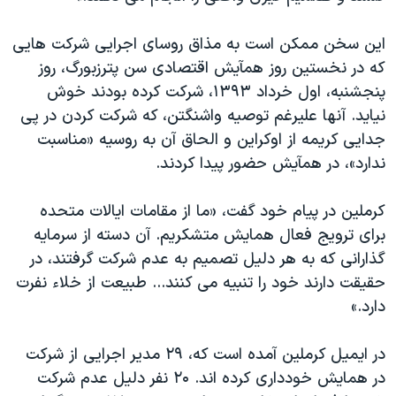
اين سخن ممکن است به مذاق روسای اجرايی شرکت هايی
که در نخستين روز همآيش اقتصادی سن پترزبورگ، روز
پنجشنبه، اول خرداد ۱۳۹۳، شرکت کرده بودند خوش
نيايد. آنها عليرغم توصيه واشنگتن، که شرکت کردن در پی
جدايی کريمه از اوکراين و الحاق آن به روسيه «مناسبت
ندارد»، در همآيش حضور پيدا کردند.
کرملين در پيام خود گفت، «ما از مقامات ایالات متحده
برای ترویج فعال همايش متشکريم. آن دسته از سرمایه
گذارانی که به هر دليل تصمیم به عدم شرکت گرفتند، در
حقيقت دارند خود را تنبيه می کنند... طبیعت از خلاء نفرت
دارد.»
در ايميل کرملين آمده است که، ۲۹ مدير اجرايی از شرکت
در همايش خودداری کرده اند. ۲۰ نفر دليل عدم شرکت