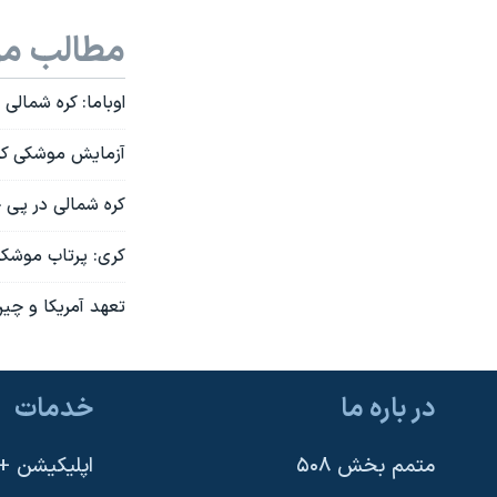
مطالب مر
اوباما: کره شمالی
آزمایش موشکی کر
کره شمالی در پی
کری: پرتاب موشک 
تعهد آمریکا و چین
در باره ما
خدمات
متمم بخش ۵۰۸
اپلیکیشن +VOA