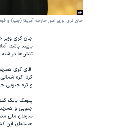
نرگس محمدی برنده جایزه نوبل صلح
همایش محافظه‌کاران آمریکا «سی‌پک»
جان کری، وزیر امور خارجه آمریکا (چپ) و فومیو کی
صفحه‌های ویژه
جان کری وزیر خا
سفر پرزیدنت ترامپ به چین
پایبند باشد، آم
تنش‌ها در شبه ج
آقای کری همچنین
کرد. کره شمالی 
و کره جنوبی حم
پیونگ یانگ گفت
جنوبی و همچنین
سازمان ملل متح
هسته‌ای این کشو