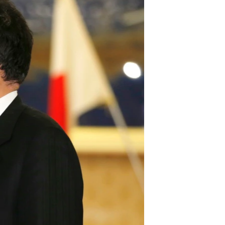
مستندها
فرهنگ و زندگی
حقوق شهروندی
انتخابات ریاست جمهوری آمریکا ۲۰۲۴
اقتصادی
حمله جمهوری اسلامی به اسرائیل
رمز مهسا
علم و فناوری
اسرائیل در جنگ
ورزش زنان در ایران
گالری عکس
اعتراضات زن، زندگی، آزادی
آرشیو پخش زنده
مجموعه مستندهای دادخواهی
تریبونال مردمی آبان ۹۸
دادگاه حمید نوری
چهل سال گروگان‌گیری
قانون شفافیت دارائی کادر رهبری ایران
اعتراضات مردمی آبان ۹۸
اسرائیل در جنگ