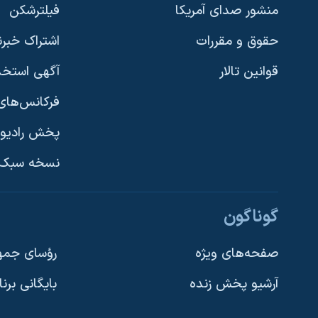
منشور صدای آمریکا
فیلترشکن
حقوق و مقررات
اشتراک خبرن
قوانین تالار
آگهی استخد
فرکانس‌های 
پخش رادیو
یادگیری زبان انگلیسی
نسخه سبک 
دنبال کنید
گوناگون
صفحه‌های ویژه
رؤسای جمهو
آرشیو پخش زنده
بایگانی برن
زبانهای مختلف