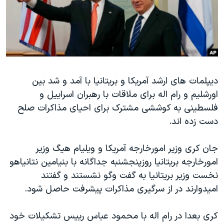
دنبال کنید
مستندها
فرهنگ و زندگی
حقوق شهروندی
انتخابات ریاست جمهوری آمریکا ۲۰۲۴
اقتصادی
حمله جمهوری اسلامی به اسرائیل
رمز مهسا
علم و فناوری
زبانهای مختلف
دیپلمات های ارشد آمریکا و بریتانیا با آمد و شد بین
اسرائیل در جنگ
ورزش زنان در ایران
اورشلیم و رام اله برای ملاقات با رهبران اسراییل و
گالری عکس
اعتراضات زن، زندگی، آزادی
فلسطینی به کوششی مشترک برای احیای مذاکرات صلح
آرشیو پخش زنده
مجموعه مستندهای دادخواهی
دست زده اند.
تریبونال مردمی آبان ۹۸
جان کری وزیر امورخارجه آمریکا و ویلیام هیگ وزیر
دادگاه حمید نوری
امورخارجه بریتانیا روزپنجشنبه جداگانه با بنیامین نتانیاهو
چهل سال گروگان‌گیری
نخست وزیر بریتانیا به گفت وگو نشستند و گفتند
امیدوارند در از سرگیری مذاکرات پیشرفت حاصل شود.
قانون شفافیت دارائی کادر رهبری ایران
اعتراضات مردمی آبان ۹۸
کری بعدا در رام اله با محمود عباس رییس تشکیلات خود