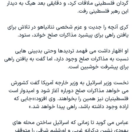
اسرائیل در جنگ
گردان فلسطینی ملاقات کرد، و دقایقی بعد هیگ به دیدار
این رهبر فلسطینی رفت.
نرگس محمدی برنده جایزه نوبل صلح
همایش محافظه‌کاران آمریکا «سی‌پک»
کری آنچه را جدیت و عزم شخصی نتانیاهو در تلاش برای
صفحه‌های ویژه
یافتن راهی برای پیشبرد مذاکرات صلح خواند، ستود.
سفر پرزیدنت ترامپ به چین
او اظهار داشت می فهمد تردیدها وحتی بدبینی هایی
نسبت به مذاکرات صلح وجود دارد، اما گفت به یافتن راهی
برای پیشرفت خوشبین است.
نخست وزیر اسرائیل به وزیر خارجه آمریکا گفت کشورش
می خواهد مذاکرات صلح دوباره آغاز شود و امیدوار است
فلسطینیان نیز همین را بخواهند. وی افزود:«جایی که
اراده وجود داشته باشد، راهی پیدا خواهد شد.»
عباس می گوید تا زمانی که اسرائیل ساختن محله های
یهودی نشین درکرانه غربی و اورشلیم شرقی را متوقف