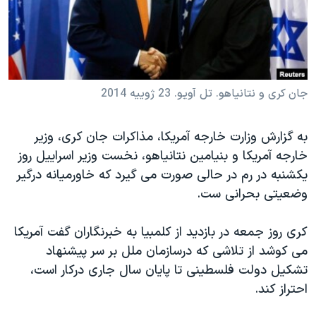
دنبال کنید
مستندها
فرهنگ و زندگی
حقوق شهروندی
انتخابات ریاست جمهوری آمریکا ۲۰۲۴
اقتصادی
حمله جمهوری اسلامی به اسرائیل
رمز مهسا
علم و فناوری
جان کری و نتانیاهو. تل آویو. 23 ژوییه 2014
زبانهای مختلف
اسرائیل در جنگ
ورزش زنان در ایران
به گزارش وزارت خارجه آمریکا، مذاکرات جان کری، وزیر
گالری عکس
اعتراضات زن، زندگی، آزادی
خارجه آمریکا و بنیامین نتانیاهو، نخست وزیر اسراییل روز
آرشیو پخش زنده
مجموعه مستندهای دادخواهی
یکشنبه در رم در حالی صورت می گیرد که خاورمیانه درگیر
وضعیتی بحرانی ست.
تریبونال مردمی آبان ۹۸
دادگاه حمید نوری
کری روز جمعه در بازدید از کلمبیا به خبرنگاران گفت آمریکا
چهل سال گروگان‌گیری
می کوشد از تلاشی که درسازمان ملل بر سر پیشنهاد
تشکیل دولت فلسطینی تا پایان سال جاری درکار است،
قانون شفافیت دارائی کادر رهبری ایران
احتراز کند.
اعتراضات مردمی آبان ۹۸