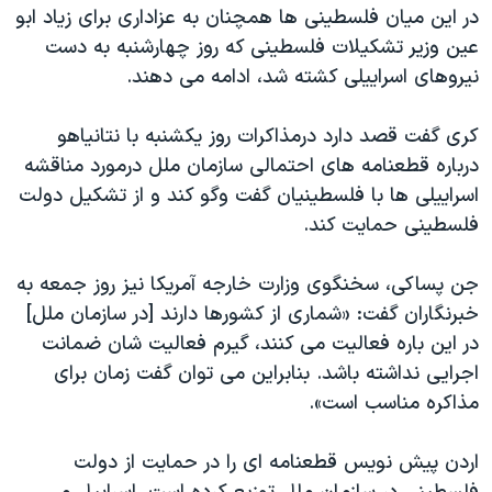
اسرائیل در جنگ
در این میان فلسطینی ها همچنان به عزاداری برای زیاد ابو
عین وزیر تشکیلات فلسطینی که روز چهارشنبه به دست
نرگس محمدی برنده جایزه نوبل صلح
نیروهای اسراییلی کشته شد، ادامه می دهند.
همایش محافظه‌کاران آمریکا «سی‌پک»
صفحه‌های ویژه
کری گفت قصد دارد درمذاکرات روز یکشنبه با نتانیاهو
درباره قطعنامه های احتمالی سازمان ملل درمورد مناقشه
سفر پرزیدنت ترامپ به چین
اسراییلی ها با فلسطینیان گفت وگو کند و از تشکیل دولت
فلسطینی حمایت کند.
جن پساکی، سخنگوی وزارت خارجه آمریکا نیز روز جمعه به
خبرنگاران گفت: «شماری از کشورها دارند [در سازمان ملل]
در این باره فعالیت می کنند، گیرم فعالیت شان ضمانت
اجرایی نداشته باشد. بنابراین می توان گفت زمان برای
مذاکره مناسب است».
اردن پیش نویس قطعنامه ای را در حمایت از دولت