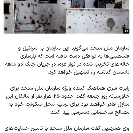
دنبال کنید
مستندها
فرهنگ و زندگی
حقوق شهروندی
انتخابات ریاست جمهوری آمریکا ۲۰۲۴
اقتصادی
حمله جمهوری اسلامی به اسرائیل
رمز مهسا
علم و فناوری
زبانهای مختلف
سازمان ملل متحد می‌گوید این سازمان با اسرائیل و
اسرائیل در جنگ
ورزش زنان در ایران
فلسطینی‌ها به توافقی دست یافته است که بازسازی
گالری عکس
اعتراضات زن، زندگی، آزادی
خانه‌های تخریب شده در نوار غزه، در جریان جنگ دو ماهه
آرشیو پخش زنده
مجموعه مستندهای دادخواهی
تابستان گذشته را، تسهیل خواهد کرد.
تریبونال مردمی آبان ۹۸
رابرت سری هماهنگ کننده ویژه سازمان ملل متحد برای
دادگاه حمید نوری
خاورمیانه روز جمعه گفت حدود ۲۵ هزار نفر از مالکان این
چهل سال گروگان‌گیری
منازل قادر خواهند بود برای ترمیم محل سکونت خود به
مصالح ساختمانی دسترسی پیدا کنند.
قانون شفافیت دارائی کادر رهبری ایران
اعتراضات مردمی آبان ۹۸
وی همچنین گفت سازمان ملل متحد با تامین حمایت‌های