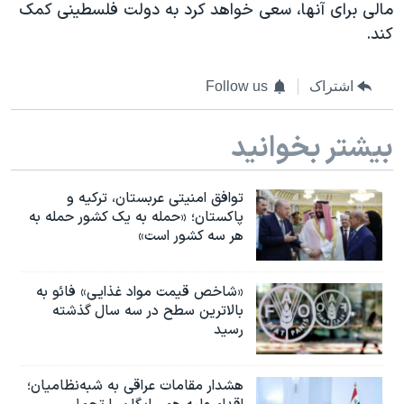
اسرائیل در جنگ
مالی برای آنها، سعی خواهد کرد به دولت فلسطینی کمک
کند.
نرگس محمدی برنده جایزه نوبل صلح
همایش محافظه‌کاران آمریکا «سی‌پک»
اشتراک
Follow us
صفحه‌های ویژه
سفر پرزیدنت ترامپ به چین
بیشتر بخوانید
توافق امنیتی عربستان، ترکیه و
پاکستان؛ «حمله به یک کشور حمله به
هر سه کشور است»
«شاخص قیمت مواد غذایی» فائو به
بالاترین سطح در سه سال گذشته
رسید
هشدار مقامات عراقی به شبه‌نظامیان؛