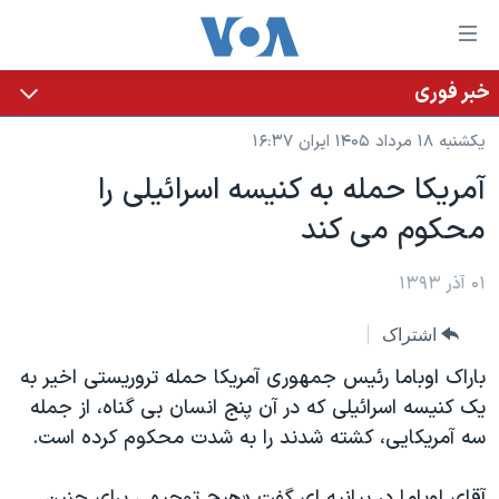
ینکهای
ابل
سترسی
خبر فوری
خانه
هش
یکشنبه ۱۸ مرداد ۱۴۰۵ ایران ۱۶:۳۷
نسخه سبک وب‌سایت
ه
آمریکا حمله به کنیسه اسرائیلی را
حتوای
موضوع ها
محکوم می کند
صلی
برنامه های تلویزیونی
ایران
هش
جدول برنامه ها
ه
۰۱ آذر ۱۳۹۳
آمریکا
فحه
صفحه‌های ویژه
جهان
اشتراک
صلی
فرکانس‌های صدای آمریکا
ورزشی
جام جهانی ۲۰۲۶
هش
باراک اوباما رئیس جمهوری آمریکا حمله تروریستی اخیر به
پخش رادیویی
ه
گزیده‌ها
عملیات خشم حماسی
یک کنیسه اسرائیلی که در آن پنج انسان بی گناه، از جمله
ستجو
سه آمریکایی، کشته شدند را به شدت محکوم کرده است.
۲۵۰سالگی آمریکا
ویژه برنامه‌ها
یادگیری زبان انگلیسی
ویدیوها
بایگانی برنامه‌های تلویزیونی
آقای اوباما در بیانیه ای گفت «هیچ توجیهی برای چنین