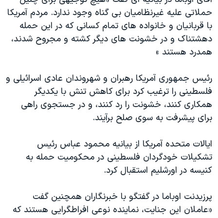
دنبال کنید
مستندها
فرهنگ و زندگی
حملاتی علیه غیرنظامیان بی گناه وجود ندارد. مردم آمریکا
با قربانیان و خانواده های تمام کسانی که در این حمله
حقوق شهروندی
انتخابات ریاست جمهوری آمریکا ۲۰۲۴
دهشتناک و در خشونت های دیگر کشته و مجروح شدند،
اقتصادی
حمله جمهوری اسلامی به اسرائیل
همدرد هستند »
رمز مهسا
علم و فناوری
زبانهای مختلف
رئیس جمهوری آمریکا رهبران و شهروندان عادی اسرائیلی و
اسرائیل در جنگ
ورزش زنان در ایران
فلسطینی را ترغیب کرد برای کاهش تنش با یکدیگر
گالری عکس
اعتراضات زن، زندگی، آزادی
همکاری کنند، خشونت را رد کنند، و در جستجوی راهی
آرشیو پخش زنده
مجموعه مستندهای دادخواهی
برای پیشرفت به سوی صلح برآیند.
تریبونال مردمی آبان ۹۸
ایالات متحده آمریکا از بیانیه محمود عباس رئیس
دادگاه حمید نوری
تشکیلات خودگردان فلسطینی در محکومیت حمله به
چهل سال گروگان‌گیری
کنیسه در اورشلیم استقبال کرد.
قانون شفافیت دارائی کادر رهبری ایران
پرزیدنت اوباما در گفتگو با خبرنگاران همچنین گفت
اعتراضات مردمی آبان ۹۸
«عاملان این جنایت، نماینده نوعی افراطگرایی هستند که