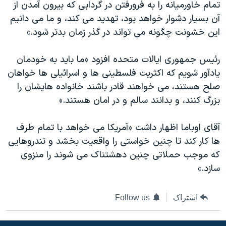
اسرائیل در جنگ
تمام خاورمیانه را به فرورفتن در گردابی که بیرون آمدن از
آن بسیار دشوار خواهد بود، تهدید می کند، و ما می دانیم
نرگس محمدی برنده جایزه نوبل صلح
این خشونت چگونه می تواند در گذر زمان بدتر شود.»
همایش محافظه‌کاران آمریکا «سی‌پک»
صفحه‌های ویژه
رئیس جمهوری ایالات متحده افزود «ما باید به خودمان
یادآور شویم که اکثریت فلسطینی ها و اسرائیلی ها خواهان
سفر پرزیدنت ترامپ به چین
صلح هستند، می خواهند قادر باشند خانواده هایشان را
بزرگ کنند، و بدانند سالم و در امان هستند.»
آقای اوباما اظهار داشت «آمریکا می خواهد با تمام طرف
ها کار کند تا چنین خواستی را واقعیت بخشد و تندروهایی
که موجب حملاتی چنین دهشتناک می شوند را منزوی
سازد.»
اشتراک
Follow us