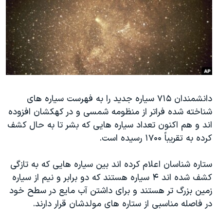
دنبال کنید
مستندها
فرهنگ و زندگی
حقوق شهروندی
انتخابات ریاست جمهوری آمریکا ۲۰۲۴
اقتصادی
حمله جمهوری اسلامی به اسرائیل
رمز مهسا
علم و فناوری
زبانهای مختلف
اسرائیل در جنگ
ورزش زنان در ایران
دانشمندان ۷۱۵ سیاره جدید را به فهرست سیاره های
گالری عکس
اعتراضات زن، زندگی، آزادی
شناخته شده فراتر از منظومه شمسی و در کهکشان افزوده
آرشیو پخش زنده
مجموعه مستندهای دادخواهی
اند و هم اکنون تعداد سیاره هایی که بشر تا به حال کشف
تریبونال مردمی آبان ۹۸
کرده به تقریباً ۱۷۰۰ رسیده است.
دادگاه حمید نوری
ستاره شناسان اعلام کرده اند بین سیاره هایی که به تازگی
چهل سال گروگان‌گیری
کشف شده اند ۴ سیاره هستند که دو برابر و نیم از سیاره
قانون شفافیت دارائی کادر رهبری ایران
زمین بزرگ تر هستند و برای داشتن آب مایع در سطح خود
در فاصله مناسبی از ستاره های مولدشان قرار دارند.
اعتراضات مردمی آبان ۹۸