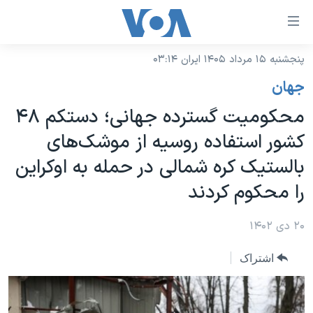
ینکهای
ابل
سترسی
پنجشنبه ۱۵ مرداد ۱۴۰۵ ایران ۰۳:۱۴
خانه
هش
جهان
نسخه سبک وب‌سایت
ه
محکومیت گسترده جهانی؛ دستکم ۴۸
حتوای
موضوع ها
کشور استفاده روسیه از موشک‌های
صلی
برنامه های تلویزیونی
ایران
هش
بالستیک کره شمالی در حمله به اوکراین
جدول برنامه ها
ه
آمریکا
را محکوم کردند
فحه
صفحه‌های ویژه
جهان
صلی
فرکانس‌های صدای آمریکا
۲۰ دی ۱۴۰۲
ورزشی
جام جهانی ۲۰۲۶
هش
پخش رادیویی
ه
گزیده‌ها
عملیات خشم حماسی
اشتراک
ستجو
۲۵۰سالگی آمریکا
ویژه برنامه‌ها
یادگیری زبان انگلیسی
ویدیوها
بایگانی برنامه‌های تلویزیونی