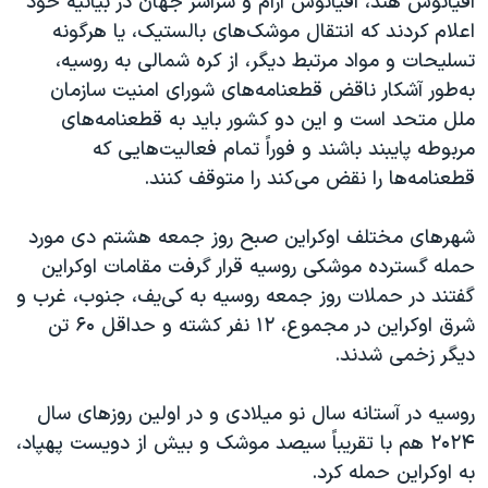
اقیانوس هند، اقیانوس آرام و سراسر جهان در بیانیه خود
اسرائیل در جنگ
اعلام کردند که انتقال موشک‌های بالستیک، یا هر‌گونه
نرگس محمدی برنده جایزه نوبل صلح
تسلیحات و مواد مرتبط دیگر، از کره‌ شمالی به روسیه،
همایش محافظه‌کاران آمریکا «سی‌پک»
به‌طور آشکار ناقض قطعنامه‌های شورای امنیت سازمان
ملل متحد است و این دو کشور باید به قطعنامه‌های
صفحه‌های ویژه
مربوطه پایبند باشند و فوراً تمام فعالیت‌هایی که
سفر پرزیدنت ترامپ به چین
قطعنامه‌ها را نقض می‌کند را متوقف کنند.
شهرهای مختلف اوکراین صبح روز جمعه هشتم دی مورد
حمله گسترده موشکی روسیه قرار گرفت مقامات اوکراین
گفتند در حملات روز جمعه روسیه به کی‌یف، جنوب، غرب و
شرق اوکراین در مجموع، ۱۲ نفر کشته و حداقل ۶۰ تن
دیگر زخمی شدند.
روسیه در آستانه سال نو میلادی و در اولین روزهای سال
۲۰۲۴ هم با تقریباً سیصد موشک و بیش از دویست پهپاد،
به اوکراین حمله کرد.