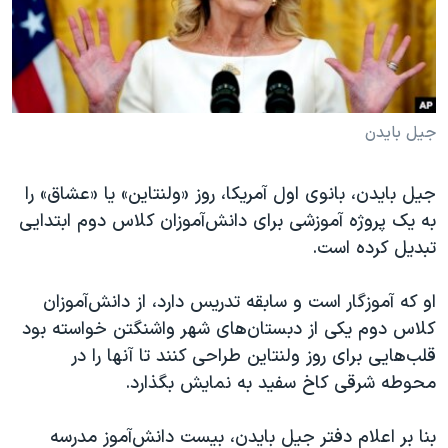
دنبال کنید
مستندها
فرهنگ و زندگی
حقوق شهروندی
انتخابات ریاست جمهوری آمریکا ۲۰۲۴
اقتصادی
حمله جمهوری اسلامی به اسرائیل
رمز مهسا
علم و فناوری
جیل بایدن
زبانهای مختلف
اسرائیل در جنگ
ورزش زنان در ایران
جیل بایدن، بانوی اول آمریکا، روز «ولنتاین» یا «عشاق» را
گالری عکس
اعتراضات زن، زندگی، آزادی
به یک پروژه آموزشی برای دانش‌آموزان کلاس دوم ابتدایی
آرشیو پخش زنده
مجموعه مستندهای دادخواهی
تبدیل کرده است.
تریبونال مردمی آبان ۹۸
او که آموزگار است و سابقه تدریس دارد، از دانش‌آموزان
دادگاه حمید نوری
کلاس دوم‌ یکی از دبستان‌های شهر واشنگتن خواسته بود
چهل سال گروگان‌گیری
قلب‌هایی برای روز ولنتاین طراحی کنند تا آنها را در
محوطه شرقی کاخ سفید به نمایش بگذارد.
قانون شفافیت دارائی کادر رهبری ایران
اعتراضات مردمی آبان ۹۸
بنا بر اعلام دفتر جیل بایدن، بیست دانش‌آموز مدرسه