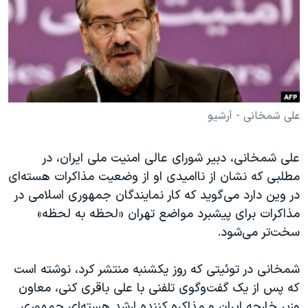
دنبال کنید
مستندها
فرهنگ و زندگی
حقوق شهروندی
انتخابات ریاست جمهوری آمریکا ۲۰۲۴
اقتصادی
حمله جمهوری اسلامی به اسرائیل
رمز مهسا
علم و فناوری
زبانهای مختلف
اسرائیل در جنگ
ورزش زنان در ایران
علی شمخانی - آرشیو
گالری عکس
اعتراضات زن، زندگی، آزادی
علی شمخانی، دبیر شورای عالی امنیت ملی ایران، در
آرشیو پخش زنده
مجموعه مستندهای دادخواهی
مطلبی که نشان از ناامیدی او از وضعیت مذاکرات هسته‌ای
تریبونال مردمی آبان ۹۸
در وین دارد می‌گوید که کار نمایندگان جمهوری اسلامی در
مذاکرات برای پیشبرد مواضع تهران «لحظه به لحظه»
دادگاه حمید نوری
سخت‌تر می‌شود.
چهل سال گروگان‌گیری
قانون شفافیت دارائی کادر رهبری ایران
شمخانی در توئیتی که روز یکشنبه منتشر کرد، نوشته است
که پس از یک گفت‌و‌گوی تلفنی با علی باقری کنی، معاون
اعتراضات مردمی آبان ۹۸
وزیر خارجه ایران و مذاکره کننده ارشد هسته‌ای جمهوری