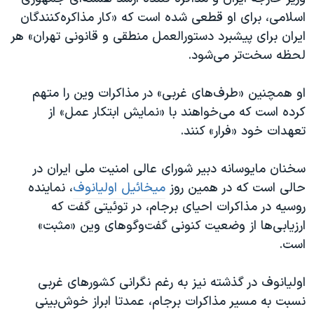
اسرائیل در جنگ
اسلامی، برای او قطعی شده است که «کار مذاکره‌کنندگان
نرگس محمدی برنده جایزه نوبل صلح
ایران برای پیشبرد دستورالعمل منطقی و قانونی تهران» هر
لحظه سخت‌تر می‌شود.
همایش محافظه‌کاران آمریکا «سی‌پک»
صفحه‌های ویژه
او همچنین «طرف‌های غربی» در مذاکرات وین را متهم
سفر پرزیدنت ترامپ به چین
کرده است که می‌خواهند با «نمایش ابتکار عمل» از
تعهدات خود «فرار» کنند.
سخنان مایوسانه دبیر شورای عالی امنیت ملی ایران در
حالی است که در همین روز
میخائیل اولیانوف
، نماینده
روسیه در مذاکرات احیای برجام، در توئیتی گفت که
ارزیابی‌ها از وضعیت کنونی گفت‌و‌گوهای وین «مثبت»
است.
اولیانوف در گذشته نیز به رغم نگرانی کشورهای غربی
نسبت به مسیر مذاکرات برجام، عمدتا ابراز خوش‌بینی