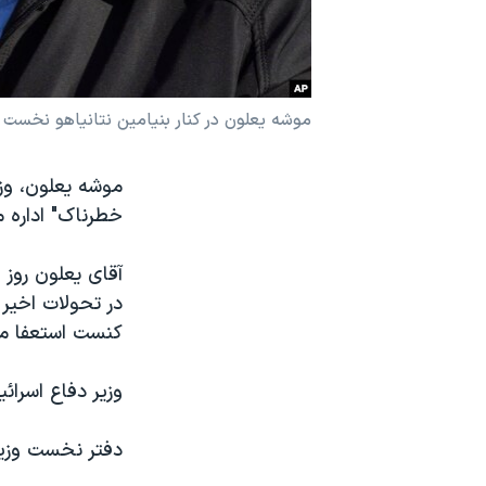
نرگس محمدی برنده جایزه نوبل صلح
همایش محافظه‌کاران آمریکا «سی‌پک»
صفحه‌های ویژه
موشه یعلون در کنار بنیامین نتانیاهو نخست و
سفر پرزیدنت ترامپ به چین
موشه یعلون، وزی
خطرناک" اداره 
آقای یعلون روز 
در تحولات اخیر
کنست استعفا می
وزیر دفاع اسرائیل که ۶۵ ساله است، تاکید کرده، برای مدتی فع
دفتر نخست وزیر 