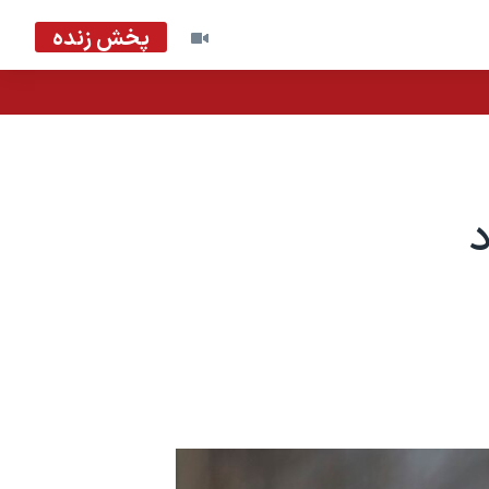
پخش زنده
د