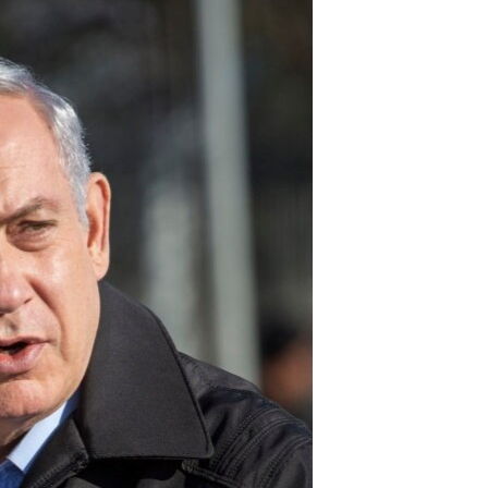
مستندها
فرهنگ و زندگی
حقوق شهروندی
انتخابات ریاست جمهوری آمریکا ۲۰۲۴
اقتصادی
حمله جمهوری اسلامی به اسرائیل
رمز مهسا
علم و فناوری
اسرائیل در جنگ
ورزش زنان در ایران
گالری عکس
اعتراضات زن، زندگی، آزادی
آرشیو پخش زنده
مجموعه مستندهای دادخواهی
تریبونال مردمی آبان ۹۸
دادگاه حمید نوری
چهل سال گروگان‌گیری
قانون شفافیت دارائی کادر رهبری ایران
اعتراضات مردمی آبان ۹۸
اسرائیل در جنگ