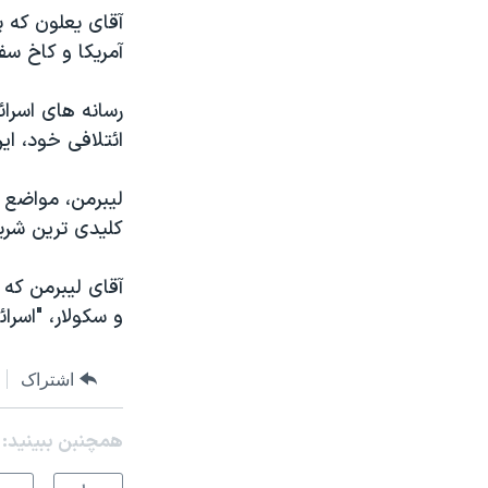
آقای یعلون که پ
آمریکا و کاخ سفی
رسانه های اسرائ
ائتلافی خود، ای
لیبرمن، مواضع 
کلیدی ترین شری
و سکولار، "اسرا
اشتراک
همچنبن ببینید: