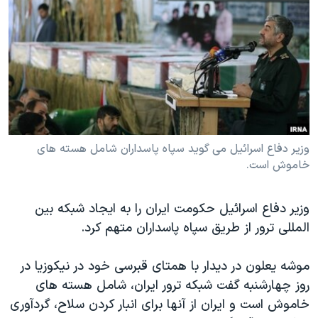
دنبال کنید
مستندها
فرهنگ و زندگی
حقوق شهروندی
انتخابات ریاست جمهوری آمریکا ۲۰۲۴
اقتصادی
حمله جمهوری اسلامی به اسرائیل
رمز مهسا
علم و فناوری
زبانهای مختلف
اسرائیل در جنگ
ورزش زنان در ایران
گالری عکس
اعتراضات زن، زندگی، آزادی
وزیر دفاع اسرائیل می گوید سپاه پاسداران شامل هسته های
خاموش است.
آرشیو پخش زنده
مجموعه مستندهای دادخواهی
تریبونال مردمی آبان ۹۸
وزیر دفاع اسرائیل حکومت ایران را به ایجاد شبکه بین
دادگاه حمید نوری
المللی ترور از طریق سپاه پاسداران متهم کرد.
چهل سال گروگان‌گیری
موشه یعلون در دیدار با همتای قبرسی خود در نیکوزیا در
قانون شفافیت دارائی کادر رهبری ایران
روز چهارشنبه گفت شبکه ترور ایران، شامل هسته های
اعتراضات مردمی آبان ۹۸
خاموش است و ایران از آنها برای انبار کردن سلاح، گردآوری