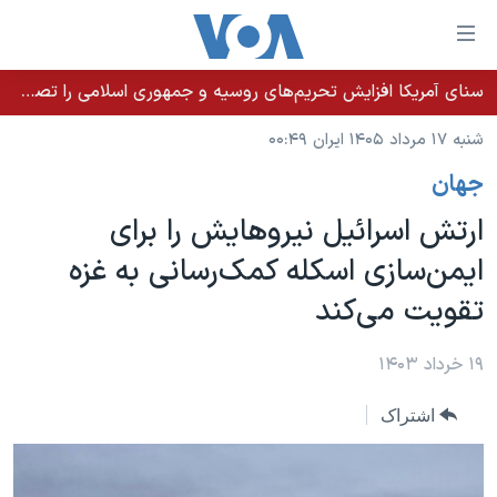
ینکهای
ابل
سترسی
سنای آمریکا افزایش تحریم‌های روسیه و جمهوری اسلامی را تصویب کرد؛ زلنسکی از این اقدام تشکر کرد
خانه
هش
شنبه ۱۷ مرداد ۱۴۰۵ ایران ۰۰:۴۹
نسخه سبک وب‌سایت
ه
جهان
حتوای
موضوع ها
صلی
ارتش اسرائیل نیروهایش را برای
برنامه های تلویزیونی
ایران
هش
ایمن‌سازی اسکله کمک‌رسانی به غزه
جدول برنامه ها
ه
آمریکا
تقویت می‌کند
فحه
صفحه‌های ویژه
جهان
صلی
فرکانس‌های صدای آمریکا
ورزشی
جام جهانی ۲۰۲۶
۱۹ خرداد ۱۴۰۳
هش
پخش رادیویی
ه
گزیده‌ها
عملیات خشم حماسی
اشتراک
ستجو
۲۵۰سالگی آمریکا
ویژه برنامه‌ها
یادگیری زبان انگلیسی
ویدیوها
بایگانی برنامه‌های تلویزیونی