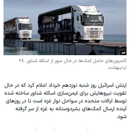
دنبال کنید
مستندها
فرهنگ و زندگی
حقوق شهروندی
انتخابات ریاست جمهوری آمریکا ۲۰۲۴
اقتصادی
حمله جمهوری اسلامی به اسرائیل
رمز مهسا
علم و فناوری
زبانهای مختلف
اسرائیل در جنگ
ورزش زنان در ایران
گالری عکس
اعتراضات زن، زندگی، آزادی
کامیون‌های حامل کمک‌ها در حال عبور از اسکله شناور. ۲۸
اردیبهشت.
آرشیو پخش زنده
مجموعه مستندهای دادخواهی
تریبونال مردمی آبان ۹۸
ارتش اسرائیل روز شنبه نوزدهم خرداد اعلام کرد که در حال
دادگاه حمید نوری
تقویت نیروهایش برای ایمن‌سازی اسکله شناور ساخته شده
چهل سال گروگان‌گیری
توسط ایالات متحده در سواحل نوار غزه است تا در روزهای
آینده ارسال کمک‌های بشردوستانه به غزه از سر گرفته
قانون شفافیت دارائی کادر رهبری ایران
شود.
اعتراضات مردمی آبان ۹۸