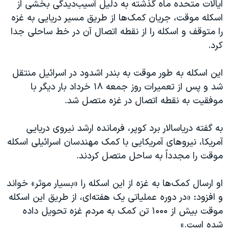
اسرائیل در جنگ
ایالات متحده ماه گذشته به دلیل آسیب‌دیدگی بخشی از
اسکله موقت، جریان کمک‌ها از طریق مسیر دریایی به غزه
نرگس محمدی برنده جایزه نوبل صلح
را متوقف و اسکله را از نقطه اتصال آن در خط ساحلی جدا
همایش محافظه‌کاران آمریکا «سی‌پک»
کرد.
صفحه‌های ویژه
این اسکله به طور موقت به بندر اشدود در اسرائیل منتقل
سفر پرزیدنت ترامپ به چین
شد و پس از تعمیرات روز جمعه ۱۸ خرداد بار دیگر با
موفقیت به نقطه اتصال در غزه متصل شد.
به گفته دریاسالار برد کوپر، فرمانده ارشد نیروی دریایی
آمریکا، نیروهای آمریکایی با کمک مهندسان اسرائیلی اسکله
موقت را مجدداً به ساحل متصل کردند.
او ارسال کمک‌ها به غزه از این اسکله را «بسیار موثر» خواند
و افزود: «در دوره عملیاتی یک هفته‌ای، از طریق این اسکله
موقت بیش از ۱۰۰۰ تن کمک به مردم غزه تحویل داده
شده است.»