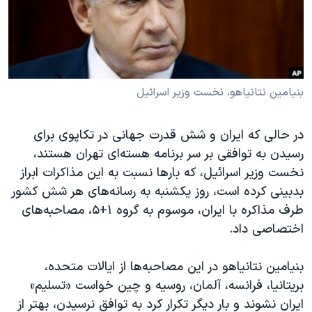
دنبال کنید
مستندها
فرهنگ و زندگی
حقوق شهروندی
انتخابات ریاست جمهوری آمریکا ۲۰۲۴
اقتصادی
حمله جمهوری اسلامی به اسرائیل
رمز مهسا
علم و فناوری
بنیامین نتانیاهو، نخست وزیر اسرائیل
زبانهای مختلف
اسرائیل در جنگ
ورزش زنان در ایران
در حالی که ایران و شش قدرت جهانی در تکاپوی برای
گالری عکس
اعتراضات زن، زندگی، آزادی
رسیدن به توافقی بر سر برنامه هسته‌ای تهران هستند،
آرشیو پخش زنده
مجموعه مستندهای دادخواهی
نخست وزیر اسرائیل، که بارها نسبت به این مذاکرات ابراز
بدبینی کرده است، روز یکشنبه به رسانه‌های هر شش کشور
تریبونال مردمی آبان ۹۸
طرف مذاکره با ایران، موسوم به گروه ۱+۵، مصاحبه‌های
دادگاه حمید نوری
اختصاصی داد.
چهل سال گروگان‌گیری
بنیامین نتانیاهو در این مصاحبه‌ها از ایالات متحده،
قانون شفافیت دارائی کادر رهبری ایران
بریتانیا، فرانسه، آلمان، روسیه و چین خواست «تسلیم»
اعتراضات مردمی آبان ۹۸
ایران نشوند و بار دیگر تکرار کرد به توافق نرسیدن، بهتر از