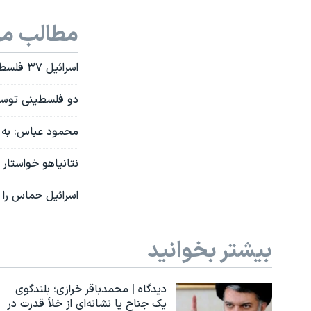
مطالب مر
اسرائیل ۳۷ فلسطینی دیگر را بازداشت کرد
دو فلسطینی توسط 
محمود عباس: به ی
نتانیاهو خواستار واک
اسرائیل حماس را م
بیشتر بخوانید
دیدگاه | محمدباقر خرازی؛ بلندگوی
یک جناح یا نشانه‌ای از خلأ قدرت در