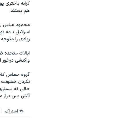
کرانه باختری ی
هم بستند.
محمود عباس ربو
اسرائیل داده بو
زیادی را متوجه 
ایالات متحده ضم
واکنشی درخور ا
گروه حماس که د
نکردن خشونت ها
حالی که بسیاری 
آتش بس دراز مدت
اشتراک