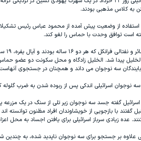
سه نوجوان اسرائیلی روز ۲۲ خرداد در یک شهرک یهودی نشین در نزدیکی ک
تن به کلاس مذهبی بودند.
با استفاده از وضعیت پیش آمده از محمود عباس رئیس تشکیل
 است توافق وحدت با حماس را لغو کند.
اجساد گیلعاد ش
الخلیل پیدا شد. الخلیل زادگاه و محل سکونت دو عضو حما
ا ربایندگان سه نوجوان می داند و همچنان در جستجوی آنهاست.
سه نوجوان اسرائیلی اندکی پس از ربوده شدن به ضرب گلوله ک
رائیل گفته جسد سه نوجوان زیر تلی از سنگ در یک مزرعه پ
یل گفتند با بازجویی از خویشاوندان افراد مظنون توانسته اند
کنند. عده زیادی سرباز اسرائیلی برای یافتن اجساد به محل اعزا
ی علاوه بر جستجو برای سه نوجوان ناپدید شده، به چندین شه