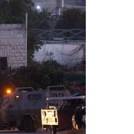
مستندها
فرهنگ و زندگی
حقوق شهروندی
انتخابات ریاست جمهوری آمریکا ۲۰۲۴
اقتصادی
حمله جمهوری اسلامی به اسرائیل
رمز مهسا
علم و فناوری
اسرائیل در جنگ
ورزش زنان در ایران
گالری عکس
اعتراضات زن، زندگی، آزادی
آرشیو پخش زنده
مجموعه مستندهای دادخواهی
تریبونال مردمی آبان ۹۸
دادگاه حمید نوری
چهل سال گروگان‌گیری
قانون شفافیت دارائی کادر رهبری ایران
اعتراضات مردمی آبان ۹۸
اسرائیل در جنگ