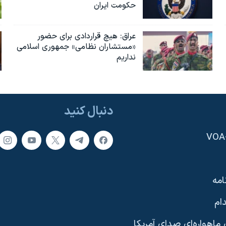
حکومت ایران
عراق: هیچ قراردادی برای حضور
«مستشاران نظامی» جمهوری اسلامی
نداریم
دنبال کنید
امه
ام
ماهواره‌ای صدای آمریکا