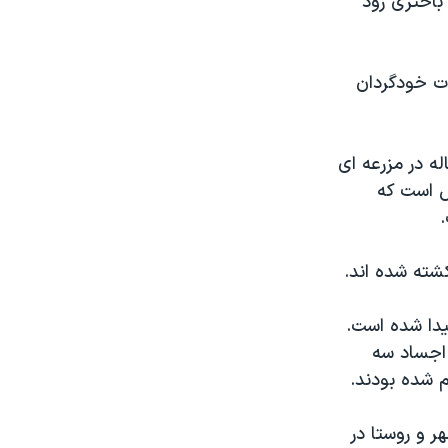
رانه باختری رود
ات خودگردان
ائر و نفتالی فرانکل که هر دو ۱۶ ساله بودند و آیال یفره، ۱۹ ساله در مزرعه ای
س است که
شته شده اند.
یدا شده است.
 اجساد سه
م شده بودند.
ر و روستا در