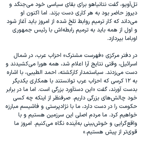
تل‌آويو، گفت نتانياهو برای بقای سياسی خود می‌جنگد و
ديروز حاضر بود به هر کاری دست بزند. اما اکنون او
می‌داند که کار ترميم روابط تلخ شده از امروز بايد آغاز شود
و اول از همه بايد به ترميم رابطه‌اش با رئيس جمهوری
اوباما بپردازد.
در دفتر مرکزی «فهرست مشترک» احزاب عرب، در شمال
اسرائيل، وقتی نتايج آرا اعلام شد، همه هورا می‌کشيدند و
دست می‌زدند. سياستمدار کارکشته، احمد الطيبی، با اشاره
به ۱۲ کرسی که احزاب عرب توانستند با همکاری يکديگر
بدست آورند، گفت «اين دستآورد بزرگی است. اما ما در برابر
خود چالش‌های بزرگی داريم. صرفنظر از اينکه چه کسی
حکومت را در دست دارد، ما با نژادپرستی و فاشيسم مبارزه
خواهيم کرد. ما مردم اصلی اين سرزمين هستيم و با
واقع‌گرايی و خوش‌بينی به‌آينده نگاه می‌کنيم. امروز ما
قوی‌تر از پيش هستيم.»