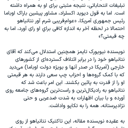
تبلیغات انتحاباتی، نتيجه مثبتی برای او به همراه داشته
است. اما به قول ديويد اکسلراد، مشاور پیشین باراک اوباما
رئیس جمهوری آمریکا، «عوام‌فريبی شرم آور نتانياهو
احتمالا در لحظه آخر به اندازه کافی براي او رای آورد، اما به
چه قيمتی؟»
نويسنده نيويورک تايمز همچنین استدلال می‌کند که آقای
نتانياهو خود را در برابر ائتلاف گسترده‌ای از کشورهای
خارجی (آمريکا در صدر آنها و بويژه دولت اوباما) می‌ديد
که با کمک گروه‌ها و احزاب چپ سعی دارند به هر قيمتی
او را از قدرت به پائین بکشند. اين امر باعث شد که
نتانياهو به راديکال‌ترين و راست‌ترين گروه‌های جامعه روی
آورده و با بیان اظهارات به شدت ضدعربی و حتی
نژادپرستانه، همه را به تکاپو واداشت.
به عقیده نویسنده مقاله، اين تاکتيک نتانياهو از روی