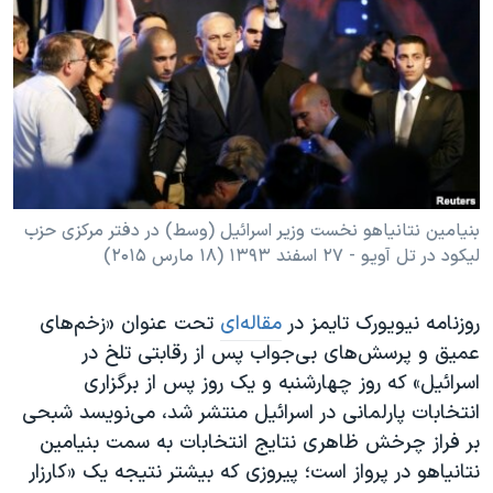
دنبال کنید
مستندها
فرهنگ و زندگی
حقوق شهروندی
انتخابات ریاست جمهوری آمریکا ۲۰۲۴
اقتصادی
حمله جمهوری اسلامی به اسرائیل
رمز مهسا
علم و فناوری
زبانهای مختلف
اسرائیل در جنگ
ورزش زنان در ایران
گالری عکس
اعتراضات زن، زندگی، آزادی
بنیامين نتانياهو نخست وزير اسرائيل (وسط) در دفتر مرکزی حزب
ليکود در تل آويو - ۲۷ اسفند ۱۳۹۳ (۱۸ مارس ۲۰۱۵)
آرشیو پخش زنده
مجموعه مستندهای دادخواهی
تریبونال مردمی آبان ۹۸
روزنامه نيويورک تايمز در
مقاله‌ای
تحت عنوان «زخم‌های
دادگاه حمید نوری
عميق و پرسش‌های بی‌جواب پس از رقابتی تلخ در
چهل سال گروگان‌گیری
اسرائيل» که روز چهارشنبه و یک روز پس از برگزاری
انتخابات پارلمانی در اسرائیل منتشر شد، می‌نويسد شبحی
قانون شفافیت دارائی کادر رهبری ایران
بر فراز چرخش ظاهری نتايج انتخابات به سمت بنیامین
اعتراضات مردمی آبان ۹۸
نتانياهو در پرواز است؛ پيروزی‌ که بيشتر نتيجه يک «کارزار