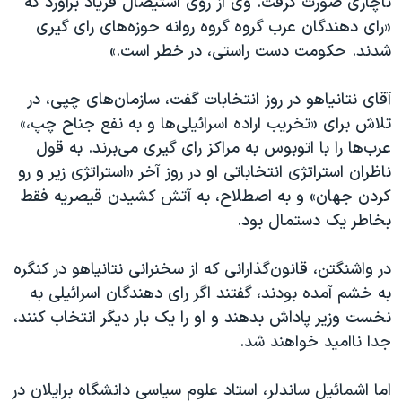
ناچاری صورت گرفت. وی از روی استيصال فرياد برآورد که
«رای دهندگان عرب گروه گروه روانه حوزه‌های رای گیری
شدند. حکومت دست راستی، در خطر است.»
آقای نتانياهو در روز انتخابات گفت، سازمان‌های چپی، در
تلاش برای «تخريب اراده اسرائيلی‌ها و به نفع جناح چپ،»
عرب‌ها را با اتوبوس به مراکز رای گیری می‌برند. به قول
ناظران استراتژی انتخاباتی او در روز آخر «استراتژی زير و رو
کردن جهان» و به اصطلاح، به آتش کشيدن قيصريه فقط
بخاطر یک دستمال بود.
در واشنگتن، قانون‌گذارانی که از سخنرانی نتانياهو در کنگره
به ‌خشم آمده بودند، گفتند اگر رای دهندگان اسرائيلی به
نخست وزير پاداش بدهند و او را يک بار ديگر انتخاب کنند،
جدا نااميد خواهند شد.
اما اشمائيل ساندلر، استاد علوم سياسی دانشگاه برايلان در