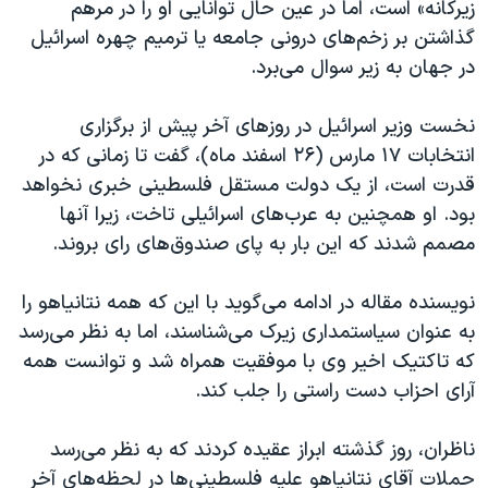
اسرائیل در جنگ
زيرکانه» است، اما در عين حال توانايی او را در مرهم
گذاشتن بر زخم‌های درونی جامعه يا ترميم چهره اسرائيل
نرگس محمدی برنده جایزه نوبل صلح
در جهان به زير سوال می‌برد.
همایش محافظه‌کاران آمریکا «سی‌پک»
صفحه‌های ویژه
نخست وزیر اسرائیل در روزهای آخر پیش از برگزاری
انتخابات ۱۷ مارس (۲۶ اسفند ماه)، گفت تا زمانی که در
سفر پرزیدنت ترامپ به چین
قدرت است، از يک دولت مستقل فلسطينی خبری نخواهد
بود. او همچنين به عرب‌های اسرائيلی تاخت، زيرا آنها
مصمم شدند که اين بار به پای صندوق‌های رای بروند.
نويسنده مقاله در ادامه می‌گويد با اين که همه نتانياهو را
به عنوان سياستمداری زيرک می‌شناسند، اما به نظر می‌رسد
که تاکتيک اخير وی با موفقيت همراه شد و توانست همه
آرای احزاب دست راستی را جلب کند.
ناظران، روز گذشته ابراز عقيده کردند که به نظر می‌رسد
حملات آقای نتانياهو عليه فلسطينی‌ها در لحظه‌های آخر