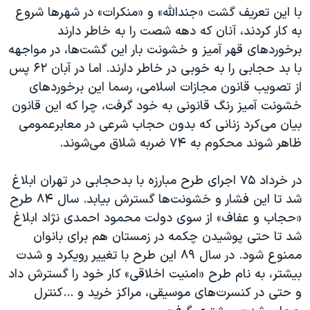
با این تعریف گشت «جندالله» و «منکرات» در شهرها شروع
به کار کردند، آنان که دهه شصت را به خاطر دارند
برخوردهای قهر آمیز و خشونت بار این گشت‌ها، در مواجهه
با بد حجابی را به خوبی در خاطر دارند. اما در آبان ۶۲ پس
از تصویب قانون مجازات اسلامی، رسما این برخوردهای
خشونت آمیز رنگ قانونی به خود گرفت، چرا که این قانون
بیان می‌کرد زنانی که بدون حجاب شرعی در معابرعمومی
ظاهر شوند محکوم به ۷۴ ضربه شلاق می‌شوند.
در خرداد ۷۵ اجرای طرح مبارزه با بدحجابی در تهران ابلاغ
شد تا این فشار و خشونت‌ها گسترش بیابد. سال ۸۴ طرح
«حجاب و عفاف» از سوی دولت محمود احمدی نژاد ابلاغ
شد تا حتی پوشیدن چکمه در زمستان هم برای بانوان
ممنوع شود. در سال ۸۹ این طرح با تغییر رویکرد و شدت
بیشتر، به نام طرح «امنیت اخلاقی» کار خود را گسترش داد
و حتی در کنسرت‌های موسیقی، مراکز خرید و ...کنترل