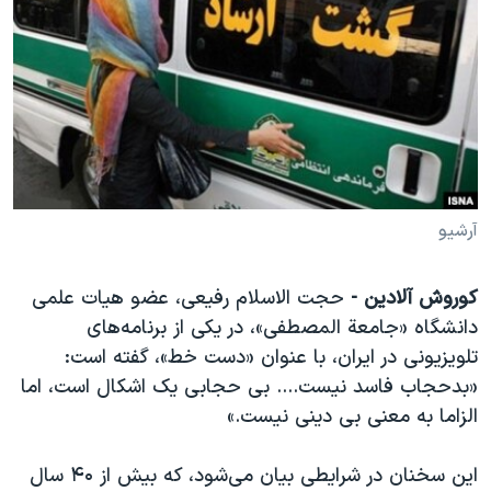
دنبال کنید
مستندها
فرهنگ و زندگی
حقوق شهروندی
انتخابات ریاست جمهوری آمریکا ۲۰۲۴
اقتصادی
حمله جمهوری اسلامی به اسرائیل
رمز مهسا
علم و فناوری
زبانهای مختلف
اسرائیل در جنگ
ورزش زنان در ایران
گالری عکس
اعتراضات زن، زندگی، آزادی
آرشیو
آرشیو پخش زنده
مجموعه مستندهای دادخواهی
کوروش آلادین -
حجت الاسلام رفیعی، عضو هیات علمی
تریبونال مردمی آبان ۹۸
دانشگاه «جامعة المصطفی»، در یکی از برنامه‌های
دادگاه حمید نوری
تلویزیونی در ایران، با عنوان «دست خط»، گفته است:
چهل سال گروگان‌گیری
«بدحجاب فاسد نیست.... بی حجابی یک اشکال است، اما
الزاما به معنی بی‌ دینی نیست.»
قانون شفافیت دارائی کادر رهبری ایران
اعتراضات مردمی آبان ۹۸
این سخنان در شرایطی بیان می‌شود، که بیش از ۴۰ سال