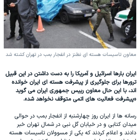
دنبال کنید
مستندها
فرهنگ و زندگی
حقوق شهروندی
انتخابات ریاست جمهوری آمریکا ۲۰۲۴
اقتصادی
حمله جمهوری اسلامی به اسرائیل
رمز مهسا
علم و فناوری
زبانهای مختلف
اسرائیل در جنگ
ورزش زنان در ایران
معاون تاسيسات هسته ای نطنز در انفجار بمب در تهران کشته شد
گالری عکس
اعتراضات زن، زندگی، آزادی
ایران بارها اسرائیل و آمریکا را به دست داشتن در این قبیل
آرشیو پخش زنده
مجموعه مستندهای دادخواهی
ترورها برای جلوگیری از پیشرفت هسته ای ایران خوانده
تریبونال مردمی آبان ۹۸
اند، با این حال معاون رییس جمهوری ایران می گوید
دادگاه حمید نوری
«پیشرفت فعالیت های اتمی متوقف نخواهد شد».
چهل سال گروگان‌گیری
رسانه ها از ایران روز چهارشنبه از انفجار بمب در حوالی
قانون شفافیت دارائی کادر رهبری ایران
میدان کتابی و در خیابان گل نبی در شمال تهران خبر
اعتراضات مردمی آبان ۹۸
دادند و اعلام کردند که يکی از مسوولان تاسيسات هسته