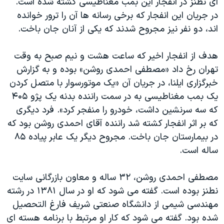
ای نطنز در انفجار این بمب مغناطيسی کشته شده است.
اسرائیل در جنگ
در جریان این انفجار که برخی رسانه ها آن را ترور خوانده
نرگس محمدی برنده جایزه نوبل صلح
اند، دو نفر نیز مجروح شدند که یکی از آنان جان باخت.
همایش محافظه‌کاران آمریکا «سی‌پک»
هدف از انفجار اخیر که ساعت هشت و نیم صبح به وقت
صفحه‌های ویژه
تهران رخ داد «مصطفی احمدی روشن» بوده و به گزارش
سفر پرزیدنت ترامپ به چین
خبرگزاری ایلنا، در جریان آن «یک موتورسوار با متصل کردن
یک بمب مغناطیسی به در سمت راننده بدنه یک پژو ۴۰۵
که سه سرنشین داشت، خودرو را منفجر کرد». فرد دیگری
که بر اثر انفجار کشته شد راننده آقای احمدی روشن بود که
در بیمارستان جان باخت. مجروح دیگر یک عابر پیاده ۸۵
ساله است.
مصطفی احمدی روشن، ۳۲ ساله و معاون بازرگانی سايت
نطنز بوده است. گفته می شود که او در سال ۱۳۸۱ در رشته
مهندسی شيمی از دانشگاه صنعتی شريف فارغ التحصيل
شده بود. گفته می شود که کار او مرتبط با برنامه هسته ای