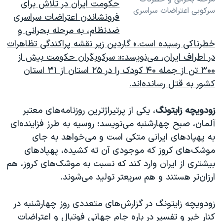
حکومت ایران در تلاش برای
سرکوبی اعتراضات سراسری
فرونشاندن اعتراضات سراسری
ضدنظام، به مرحله بحرانی و
خطرناکی رسیده است.»
گاردین زیر نقشه پراکندگی تظاهرات
در اطراف ایران، می‌نویسد:« سرکوبگران حکومت بیش از
۳۰۰ تن از جمله ۴۰ کودک را در ۲۵ استان از ۳۱ استان
کشور به قتل رسانده‌اند.
زودویچه زایتونگ
، یکی از پرتیراژترین روزنامه‌های معتبر
آلمان، صبح چهارشنبه می‌نویسد: روسیه به طرز فزاینده‌ای
به پهپادهای ایرانی متکی است و می‌خواهد به جای
موشک‌های کروز که موجودی آن ته کشیده، پهپادهای
بیشتری از ایران وارد کند که نسبت به موشک‌های کروز، هم
ارزان‌تر هستند و هم سریعتر تولید می‌شوند.
زودویچه زایتونگ در گزارش‌های متعددی روز چهارشنبه در
کنار خبر و تفسیر در باره جام جهانی فوتبال و اعتراضات