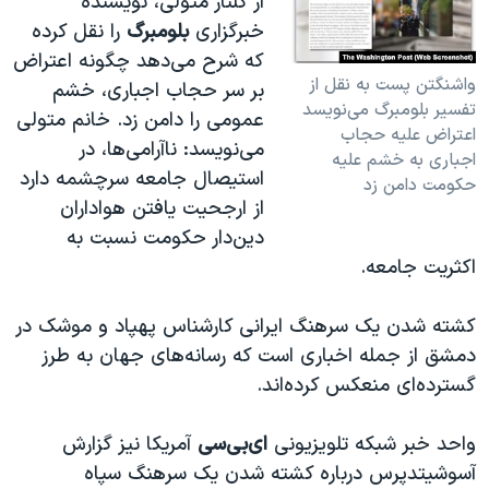
از گلنار متولی، نویسنده
خبرگزاری
بلومبرگ
را نقل کرده
که شرح می‌دهد چگونه اعتراض
واشنگتن پست به نقل از
بر سر حجاب اجباری، خشم
تفسیر بلومبرگ می‌نویسد
عمومی را دامن زد. خانم متولی
اعتراض علیه حجاب
می‌نویسد: ناآرامی‌ها، در
اجباری به خشم علیه
استیصال جامعه سرچشمه دارد
حکومت دامن زد
از ارجحیت یافتن هواداران
دین‌دار حکومت نسبت به
اکثریت جامعه.
کشته شدن یک سرهنگ ایرانی کارشناس پهپاد و موشک در
دمشق از جمله اخباری است که رسانه‌های جهان به طرز
گسترده‌ای منعکس کرده‌اند.
واحد خبر شبکه تلویزیونی
ای‌بی‌سی
آمریکا نیز گزارش
آسوشیتدپرس در‌باره کشته شدن یک سرهنگ سپاه