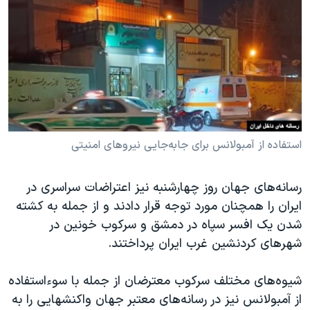
دنبال کنید
مستندها
فرهنگ و زندگی
حقوق شهروندی
انتخابات ریاست جمهوری آمریکا ۲۰۲۴
اقتصادی
حمله جمهوری اسلامی به اسرائیل
رمز مهسا
علم و فناوری
زبانهای مختلف
اسرائیل در جنگ
ورزش زنان در ایران
گالری عکس
اعتراضات زن، زندگی، آزادی
استفاده از آمبولانس برای جابه‌جایی نیروهای امنیتی
آرشیو پخش زنده
مجموعه مستندهای دادخواهی
رسانه‌های جهان روز چهارشنبه نیز اعتراضات سراسری در
تریبونال مردمی آبان ۹۸
ایران را همچنان مورد توجه قرار دادند و از جمله به کشته
دادگاه حمید نوری
شدن یک افسر سپاه در دمشق و سرکوب خونین در
چهل سال گروگان‌گیری
شهرهای کردنشین غرب ایران پرداختند.
قانون شفافیت دارائی کادر رهبری ایران
شیوه‌های مختلف سرکوب معترضان از جمله با سوءاستفاده
اعتراضات مردمی آبان ۹۸
از آمبولانس نیز در رسانه‌های معتبر جهان واکنشهایی را به