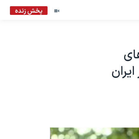
پخش زنده
ای
یران