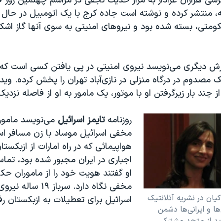
سی هزاران عزادار به مزار حدیث نجفی در مراسم چهلمین روز 
 ۲۲ ساله، منتشر کرده و نوشته است جاده کرج با یک اتومبیل در حا
متی، بسته شده بود و نیروهای امنیتی به سوی آنها گاز اشک 
ارش دیگری می‌نویسد نیروی امنیتی در پی یافتن کسی است ک
مصدوم در درگاه منزلی در نازی‌آباد تهران را پخش کرده. وید
ز چند بار زیرگرفتن او با موتور، یک مامور به او از فاصله نزدی
روزنامه
تایمز اسرائیل
می‌نویسد مامور
مخفی اسرائیل موساد با زن مسافر اسر
هواپیمائی که در راه امارات از ازبکستا
اجباری در ایران مجبور شده بود، تماس
او گفتند هویت خود را از ماموران حک
مخفی نگاه دارد. سرباز ۱۹ 
یان در نشریه آتلانتیک
اسرائیل برای تعطیلات به ازبکستان رف
‌ها و ایرانی‌ها دشمن
ید از متحد مشترکی