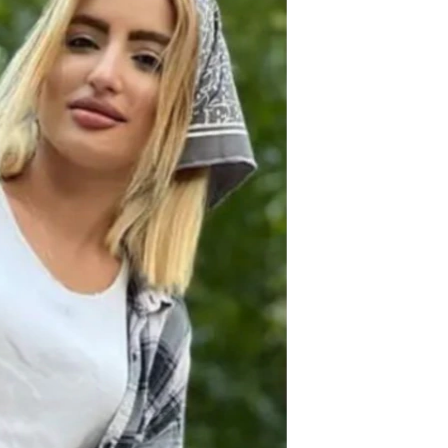
مستندها
فرهنگ و زندگی
حقوق شهروندی
انتخابات ریاست جمهوری آمریکا ۲۰۲۴
اقتصادی
حمله جمهوری اسلامی به اسرائیل
رمز مهسا
علم و فناوری
اسرائیل در جنگ
ورزش زنان در ایران
گالری عکس
اعتراضات زن، زندگی، آزادی
آرشیو پخش زنده
مجموعه مستندهای دادخواهی
تریبونال مردمی آبان ۹۸
دادگاه حمید نوری
چهل سال گروگان‌گیری
قانون شفافیت دارائی کادر رهبری ایران
اعتراضات مردمی آبان ۹۸
اسرائیل در جنگ