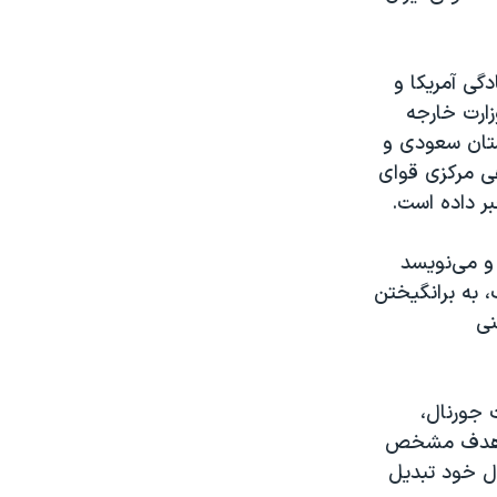
گی آمریکا و
ارت خارجه
ستان سعودی و
هی مرکزی قوای
و می‌نویسد
، به برانگیختن
نی
 جورنال،
که هدف مشخص
ال خود تبدیل