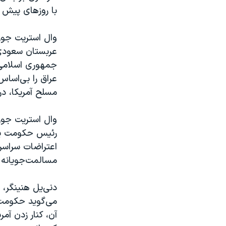
با روزهای پیش از انقلاب سال ۷
وال استریت جورن
عربستان سعودی 
جمهوری اسلامی،
عراق را بی‌اساس
مسلح آمریکا، در توئیتی، از 
وال استریت جور
رئیس حکومت یک ب
اعتراضات سراسری
مسالمت‌جویانه 
دنی‌یل هنینگر،
می‌گوید حکومت‌
آن، کنار زدن آم