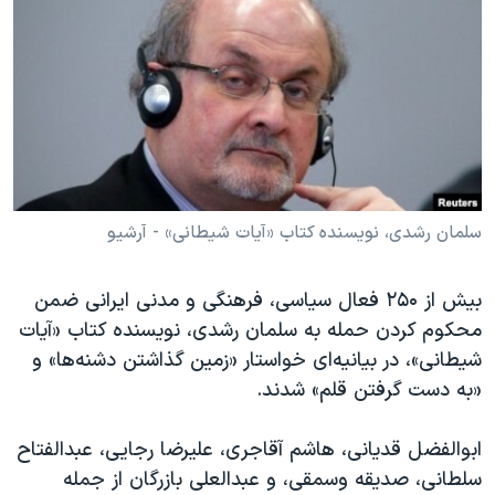
دنبال کنید
مستندها
فرهنگ و زندگی
حقوق شهروندی
انتخابات ریاست جمهوری آمریکا ۲۰۲۴
اقتصادی
حمله جمهوری اسلامی به اسرائیل
رمز مهسا
علم و فناوری
زبانهای مختلف
اسرائیل در جنگ
ورزش زنان در ایران
گالری عکس
اعتراضات زن، زندگی، آزادی
سلمان رشدی، نویسنده کتاب «آیات شیطانی» - آرشیو
آرشیو پخش زنده
مجموعه مستندهای دادخواهی
بیش از ۲۵۰ فعال سیاسی، فرهنگی و مدنی ایرانی ضمن
تریبونال مردمی آبان ۹۸
محکوم کردن حمله به سلمان رشدی، نویسنده کتاب «آیات
دادگاه حمید نوری
شیطانی»، در بیانیه‌ای خواستار «زمین گذاشتن دشنه‌ها» و
چهل سال گروگان‌گیری
«به دست گرفتن قلم» شدند.
قانون شفافیت دارائی کادر رهبری ایران
ابوالفضل قدیانی، هاشم‌ آقاجری، علیرضا رجایی، عبدالفتاح
اعتراضات مردمی آبان ۹۸
سلطانی، صدیقه وسمقی، و عبدالعلی بازرگان از جمله