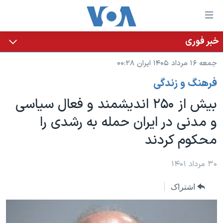
ینکهای
ابل
سترسی
خبر فوری
خانه
هش
جمعه ۱۶ مرداد ۱۴۰۵ ایران ۰۰:۲۸
نسخه سبک وب‌سایت
ه
فرهنگ و زندگی
حتوای
موضوع ها
صلی
بیش از ۲۵۰ اندیشمند و فعال سیاسی
برنامه های تلویزیونی
ایران
هش
و مدنی در ایران حمله به رشدی را
جدول برنامه ها
ه
آمریکا
محکوم کردند
فحه
صفحه‌های ویژه
جهان
صلی
فرکانس‌های صدای آمریکا
ورزشی
جام جهانی ۲۰۲۶
۳۰ مرداد ۱۴۰۱
هش
پخش رادیویی
ه
گزیده‌ها
عملیات خشم حماسی
اشتراک
ستجو
۲۵۰سالگی آمریکا
ویژه برنامه‌ها
یادگیری زبان انگلیسی
ویدیوها
بایگانی برنامه‌های تلویزیونی