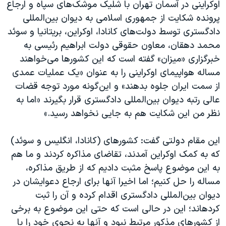
اسرائیل در جنگ
اوکراینی در آسمان تهران با شلیک موشک‌های سپاه و ارجاع
پرونده شکایت از جمهوری اسلامی به دیوان بین‌المللی
نرگس محمدی برنده جایزه نوبل صلح
دادگستری توسط دولت‌های کانادا، اوکراین، بریتانیا و سوئد
همایش محافظه‌کاران آمریکا «سی‌پک»
محمد دهقان، معاون حقوقی دولت ابراهیم رئیسی به
صفحه‌های ویژه
خبرگزاری‌ «میزان» گفته است که این کشورها می‌‎‌‌‌خواهند
مساله هواپیمای اوکراینی را به عنوان «یک عملیات عمدی
سفر پرزیدنت ترامپ به چین
از سمت ایران جلوه بدهند» و این‌گونه مورد توجه قضات
عالی رتبه دیوان بین‌المللی دادگستری قرار بگیرند «اما به
نظر من این شکایت هم به جایی نخواهد رسید.»
این مقام دولتی گفت: کشورهای (کانادا، انگلیس و سوئد)
که به کمک اوکراین آمدند، تقاضای مذاکره کردند و ما هم
به این موضوع پاسخ مثبت دادیم که از طریق مذاکره،
مساله را حل کنیم؛ اما اخیرا آنها برای ارجاع دعوای‎شان در
دیوان بین‌‎المللی دادگستری اقدام کرده و آن را ثبت
کرده‎اند؛ این در حالی است که حتی این موضوع به برخی
از کشورهای مذکور مرتبط نبود و آنها به نحوی خود را با