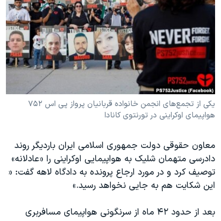
دنبال کنید
مستندها
فرهنگ و زندگی
حقوق شهروندی
انتخابات ریاست جمهوری آمریکا ۲۰۲۴
اقتصادی
حمله جمهوری اسلامی به اسرائیل
رمز مهسا
علم و فناوری
زبانهای مختلف
اسرائیل در جنگ
ورزش زنان در ایران
گالری عکس
اعتراضات زن، زندگی، آزادی
یکی از تجمع‌های انجمن خانواده قربانیان پرواز پی اس ۷۵۲
هواپیمای اوکراینی در تورنتوی کانادا
آرشیو پخش زنده
مجموعه مستندهای دادخواهی
تریبونال مردمی آبان ۹۸
معاون حقوقی دولت جمهوری اسلامی ایران باردیگر روند
دادگاه حمید نوری
دادرسی متهمان شلیک به هواپیمایی اوکراینی را «عادلانه»
چهل سال گروگان‌گیری
توصیف کرد و در مورد ارجاع پرونده به دادگاه لاهه گفت: «
این شکایت هم به جایی نخواهد رسید.»
قانون شفافیت دارائی کادر رهبری ایران
اعتراضات مردمی آبان ۹۸
بعد از حدود ۴۲ ماه از سرنگونی هواپیمای مسافربری