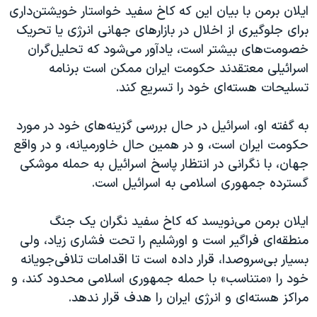
اسرائیل در جنگ
ایلان برمن با بیان این که کاخ سفید خواستار خویشتن‌داری
برای جلوگیری از اخلال در بازارهای جهانی انرژی یا تحریک
نرگس محمدی برنده جایزه نوبل صلح
خصومت‌های بیشتر است، یادآور می‌شود که تحلیل‌گران
همایش محافظه‌کاران آمریکا «سی‌پک»
اسرائیلی معتقدند حکومت ایران ممکن است برنامه
صفحه‌های ویژه
تسلیحات هسته‌ای خود را تسریع کند.
سفر پرزیدنت ترامپ به چین
به گفته او، اسرائیل در حال بررسی گزینه‌های خود در مورد
حکومت ایران است، و در همین حال خاورمیانه، و در واقع
جهان، با نگرانی در انتظار پاسخ اسرائیل به حمله موشکی
گسترده جمهوری اسلامی به اسرائیل است.
ایلان برمن می‌نویسد که کاخ سفید نگران یک جنگ
منطقه‌ای فراگیر است و اورشلیم را تحت فشاری زیاد، ولی
بسیار بی‌سروصدا، قرار داده است تا اقدامات تلافی‌جویانه
خود را «متناسب» با حمله جمهوری اسلامی محدود کند، و
مراکز هسته‌ای و انرژی ایران را هدف قرار ندهد.