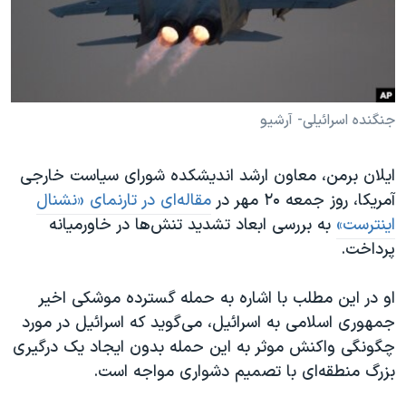
دنبال کنید
مستندها
فرهنگ و زندگی
حقوق شهروندی
انتخابات ریاست جمهوری آمریکا ۲۰۲۴
اقتصادی
حمله جمهوری اسلامی به اسرائیل
رمز مهسا
علم و فناوری
جنگنده اسرائیلی- آرشیو
زبانهای مختلف
اسرائیل در جنگ
ورزش زنان در ایران
ایلان برمن، معاون ارشد اندیشکده شورای سیاست خارجی
گالری عکس
اعتراضات زن، زندگی، آزادی
آمریکا، روز جمعه ۲۰ مهر در
مقاله‌ای در تارنمای «نشنال
آرشیو پخش زنده
مجموعه مستندهای دادخواهی
اینترست»
به بررسی ابعاد تشدید تنش‌ها در خاورمیانه
پرداخت.
تریبونال مردمی آبان ۹۸
دادگاه حمید نوری
او در این مطلب با اشاره به حمله گسترده موشکی اخیر
چهل سال گروگان‌گیری
جمهوری اسلامی به اسرائیل، می‌گوید که اسرائیل در مورد
چگونگی واکنش موثر به این حمله بدون ایجاد یک درگیری
قانون شفافیت دارائی کادر رهبری ایران
بزرگ منطقه‌ای با تصمیم دشواری مواجه است.
اعتراضات مردمی آبان ۹۸