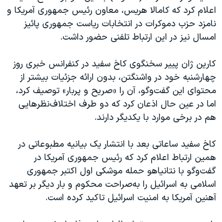
اسرائیل در جنگ
اعلام کرد که کامالا هریس، معاون رئیس‌ جمهوری آمریکا و
نرگس محمدی برنده جایزه نوبل صلح
نامزد حزب دموکرات در انتخابات ریاست جمهوری پائیز
امسال نیز در این ارتباط تلفنی حضور داشت.
همایش محافظه‌کاران آمریکا «سی‌پک»
صفحه‌های ویژه
کارین ژان پییر سخنگوی کاخ سفید در کنفرانس خبری روز
سفر پرزیدنت ترامپ به چین
چهارشنبه خود در واشنگتن، بدون ارائه جزئیات بیشتر از
محتوای این گفت‌وگو، آن را «صریح و پربار» توصیف کرد،
اما در عین حال اذعان کرد که دو طرف اختلاف‌نظرهایی
هم در برخی موارد با یکدیگر دارند.
کاخ سفید ساعاتی بعد با انتشار یک بیانیه مطبوعاتی در
همین ارتباط اعلام کرد که رئیس جمهوری آمریکا در
گفت‌وگو با نتانیاهو حمله موشکی اول اکتبر جمهوری
اسلامی به اسرائیل را به‌صراحت محکوم و بار دیگر بر تعهد
آهنین آمریکا به امنیت اسرائیل تاکید کرده است.