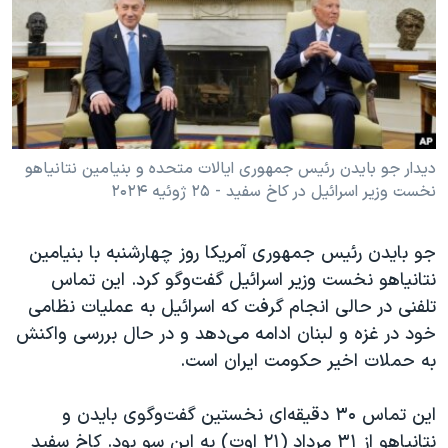
دنبال کنید
مستندها
فرهنگ و زندگی
حقوق شهروندی
انتخابات ریاست جمهوری آمریکا ۲۰۲۴
اقتصادی
حمله جمهوری اسلامی به اسرائیل
رمز مهسا
علم و فناوری
زبانهای مختلف
اسرائیل در جنگ
ورزش زنان در ایران
دیدار جو بایدن رئیس جمهوری ایالات متحده و بنیامین نتانیاهو
نخست وزیر اسرائیل در کاخ سفید - ۲۵ ژوئیه ۲۰۲۴
گالری عکس
اعتراضات زن، زندگی، آزادی
آرشیو پخش زنده
مجموعه مستندهای دادخواهی
جو بایدن رئیس‌ جمهوری آمریکا روز چهارشنبه با بنیامین
تریبونال مردمی آبان ۹۸
نتانیاهو نخست‌ وزیر اسرائیل گفت‌وگو کرد. این تماس
تلفنی در حالی انجام گرفت که اسرائیل به عملیات نظامی
دادگاه حمید نوری
خود در غزه و لبنان ادامه می‌دهد و در حال بررسی واکنش
چهل سال گروگان‌گیری
به حملات اخیر حکومت ایران است.
قانون شفافیت دارائی کادر رهبری ایران
این تماس ۳۰ دقیقه‌ای نخستین گفت‌وگوی بایدن و
اعتراضات مردمی آبان ۹۸
نتانیاهو از ۳۱ مرداد (۲۱ اوت) به این سو بود. کاخ سفید