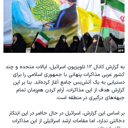
دنبال کنید
مستندها
فرهنگ و زندگی
حقوق شهروندی
انتخابات ریاست جمهوری آمریکا ۲۰۲۴
اقتصادی
حمله جمهوری اسلامی به اسرائیل
رمز مهسا
علم و فناوری
زبانهای مختلف
اسرائیل در جنگ
ورزش زنان در ایران
گالری عکس
اعتراضات زن، زندگی، آزادی
به گزارش کانال ۱۲ تلویزیون اسرائیل، ایالات متحده و چند
آرشیو پخش زنده
مجموعه مستندهای دادخواهی
کشور عربی مذاکرات پنهانی با جمهوری اسلامی را برای
تریبونال مردمی آبان ۹۸
دستیابی به یک آتش‌بس جامع آغاز کرده‌اند. بنا بر این
دادگاه حمید نوری
گزارش هدف از این مذاکرات، آرام کردن هم‌زمان تمام
جبهه‌های درگیری در منطقه است.
چهل سال گروگان‌گیری
قانون شفافیت دارائی کادر رهبری ایران
بر اساس این گزارش، اسرائیل در حال حاضر در این ابتکار
اعتراضات مردمی آبان ۹۸
دخالتی ندارد، اما مقامات ارشد اسرائیلی از این مذاکرات