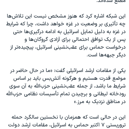
مطلع شده‌اند.
اسرائیل در جنگ
نرگس محمدی برنده جایزه نوبل صلح
این شبکه اشاره کرد که هنوز مشخص نیست این تلاش‌ها
همایش محافظه‌کاران آمریکا «سی‌پک»
چه تأثیری بر وضعیت در غزه خواهد داشت، چرا که شرایط
در غزه به دلیل تمایل اسرائیل به ادامه درگیری‌ها حتی
صفحه‌های ویژه
پس از یک توافق احتمالی برای آزادی گروگان‌ها و
سفر پرزیدنت ترامپ به چین
درخواست حماس برای عقب‌نشینی اسرائیل، پیچیده‌تر از
دیگر جبهه‌ها است.
یکی از مقامات ارشد اسرائیلی گفت: «ما در حال حاضر در
موضع قدرت هستیم و هرگونه آتش‌بس باید بر اساس
شرایط ما باشد، از جمله عقب‌نشینی حزب‌الله به آن سوی
رودخانه لیطانی و برچیدن تمام تأسیسات نظامی حزب‌الله
در مناطق نزدیک به مرز.»
این در حالی است که همزمان با نخستین سالگرد حمله
تروریستی ٧ اکتبر حماس به اسرائیل، مقامات ارشد دولت