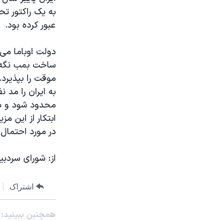
به یک راکتور تح
عبور کرده بود.
دولت اوباما می ت
ساخت بمب نگه د
موقت را بپذیرد. 
به ایران را مد 
محدود شود و به 
ابتکار از این م
در مورد احتمال 
از: شورای سردب
اشتراک
همچنبن ببینید: