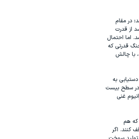
: در مقام
د از قدرت
د. اما احتمال
جنگ قدرتی که
، با چالش
 دستیابی به
م در سطح بیست
نیوم غنی
 که هم
ف کنند. اگر
ی تولید سوخت