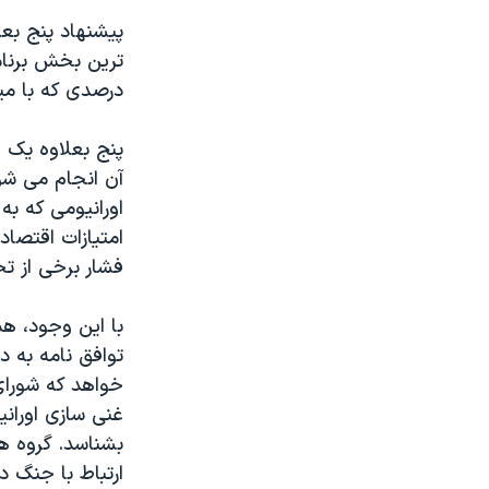
پیشنهاد پنج بع
ترین بخش برنام
درصدی که با میز
پنج بعلاوه یک 
آن انجام می شو
اورانیومی که به
امتیازات اقتصا
فشار برخی از تح
با این وجود، هم
توافق نامه به 
خواهد که شورای
غنی سازی اورانی
بشناسد. گروه ه
ارتباط با جنگ د