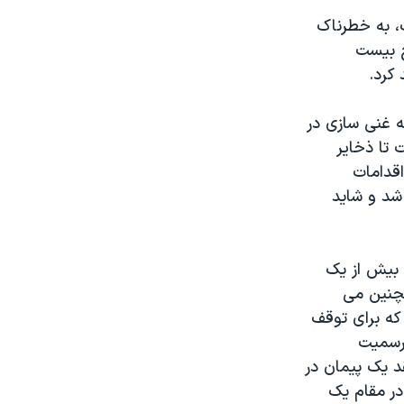
، به خطرناک
ح بیست
کرد.
ه غنی سازی در
 تا ذخایر
اقدامات
شد و شاید
) بیش از یک
مچنین می
که برای توقف
 رسمیت
د یک پیمان در
در مقام یک