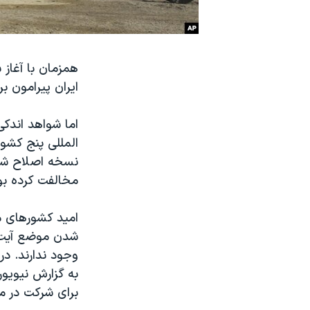
نرگس محمدی برنده جایزه نوبل صلح
همایش محافظه‌کاران آمریکا «سی‌پک»
همزمان با آغاز 
صفحه‌های ویژه
ایران پیرامون ب
سفر پرزیدنت ترامپ به چین
اما شواهد اندک
المللی پنج کشور
نسخه اصلاح شده 
مخالفت کرده بو
امید کشورهای م
شدن موضع آیت ال
وجود ندارند. در
به گزارش نیویور
برای شرکت در م