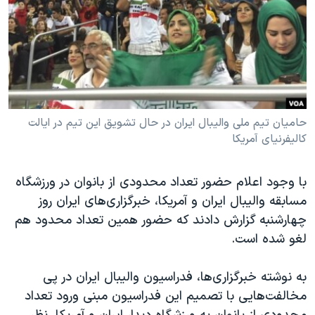
دنبال کنید
مستندها
فرهنگ و زندگی
حقوق شهروندی
انتخابات ریاست جمهوری آمریکا ۲۰۲۴
اقتصادی
حمله جمهوری اسلامی به اسرائیل
رمز مهسا
علم و فناوری
زبانهای مختلف
اسرائیل در جنگ
ورزش زنان در ایران
حامیان تیم ملی والیبال ایران در حال تشویق این تیم در ایالت
کالیفرنیای آمریکا
گالری عکس
اعتراضات زن، زندگی، آزادی
آرشیو پخش زنده
مجموعه مستندهای دادخواهی
با وجود اعلام حضور تعداد محدودی از بانوان در ورزشگاه
تریبونال مردمی آبان ۹۸
مسابقه والیبال ایران و آمریکا، خبرگزاری‌های ایران روز
دادگاه حمید نوری
چهارشنبه گزارش دادند که حضور همین تعداد محدود هم
لغو شده است.
چهل سال گروگان‌گیری
قانون شفافیت دارائی کادر رهبری ایران
به نوشته خبرگزاری‌ها، فدراسیون والیبال ایران در پی
اعتراضات مردمی آبان ۹۸
مخالفت‌هایی با تصمیم این فدراسیون مبنی ورود تعداد