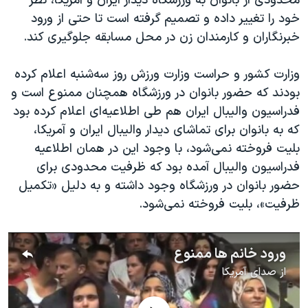
محدودی از بانوان به ورزشگاه دیدار ایران و آمریکا، نظر
اسرائیل در جنگ
خود را تغییر داده و تصمیم گرفته است تا حتی از ورود
نرگس محمدی برنده جایزه نوبل صلح
خبرنگاران و کارمندان زن در محل مسابقه جلوگیری کند.
همایش محافظه‌کاران آمریکا «سی‌پک»
وزارت کشور و حراست وزارت ورزش روز سه‌شنبه اعلام کرده
صفحه‌های ویژه
بودند که حضور بانوان در ورزشگاه همچنان ممنوع است و
سفر پرزیدنت ترامپ به چین
فدراسیون والیبال ایران هم طی اطلاعیه‌ای اعلام کرده بود
که به بانوان برای تماشای دیدار والیبال ایران و آمریکا،
بلیت فروخته نمی‌شود، با وجود این در همان اطلاعیه
فدراسیون والیبال آمده بود که ظرفیت محدودی برای
حضور بانوان در ورزشگاه وجود داشته و به دلیل «تکمیل
ظرفیت»، بلیت فروخته نمی‌شود.
ورود خانم ها ممنوع
از
صدای آمریکا
No media source currently available