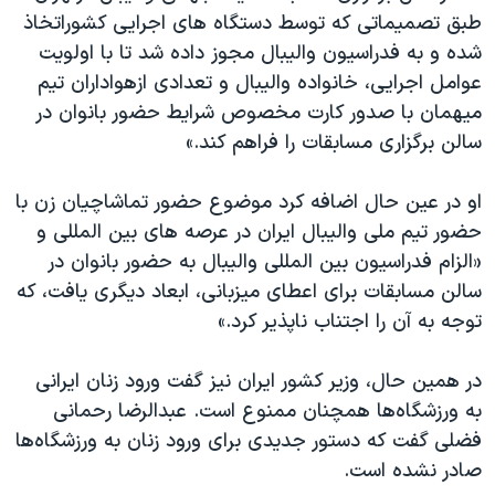
اسرائیل در جنگ
طبق تصمیماتی که توسط دستگاه های اجرایی کشوراتخاذ
نرگس محمدی برنده جایزه نوبل صلح
شده و به فدراسیون والیبال مجوز داده شد تا با اولویت
عوامل اجرایی، خانواده والیبال و تعدادی ازهواداران تیم
همایش محافظه‌کاران آمریکا «سی‌پک»
میهمان با صدور کارت مخصوص شرایط حضور بانوان در
صفحه‌های ویژه
سالن برگزاری مسابقات را فراهم کند.»
سفر پرزیدنت ترامپ به چین
او در عین حال اضافه کرد موضوع حضور تماشاچیان زن با
حضور تیم ملی والیبال ایران در عرصه های بین المللی و
«الزام فدراسیون بین المللی والیبال به حضور بانوان در
سالن مسابقات برای اعطای میزبانی، ابعاد دیگری یافت، که
توجه به آن را اجتناب ناپذیر کرد.»
در همین حال، وزیر کشور ایران نیز گفت ورود زنان ایرانی
به ورزشگاه‌ها همچنان ممنوع است. عبدالرضا رحمانی
فضلی گفت که دستور جدیدی برای ورود زنان به ورزشگاه‌ها
صادر نشده است.