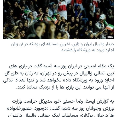
دنبال کنید
مستندها
فرهنگ و زندگی
حقوق شهروندی
انتخابات ریاست جمهوری آمریکا ۲۰۲۴
اقتصادی
حمله جمهوری اسلامی به اسرائیل
رمز مهسا
علم و فناوری
زبانهای مختلف
اسرائیل در جنگ
ورزش زنان در ایران
دیدار والیبال ایران و ژاپن، آخرین مسابقه ای بود که در آن زنان
اجازه ورود به ورزشگاه را داشتند
گالری عکس
اعتراضات زن، زندگی، آزادی
آرشیو پخش زنده
مجموعه مستندهای دادخواهی
یک مقام امنیتی در ایران روز سه شنبه گفت در بازی های
تریبونال مردمی آبان ۹۸
بین المللی والیبال در پیش رو در تهران، به زنان به طور کل
اجازه ورود به ورزشگاه داده نخواهد شد و تنها تعداد اندکی
دادگاه حمید نوری
از آنها می توانند این بازی ها را از نزدیک تماشا کنند.
چهل سال گروگان‌گیری
قانون شفافیت دارائی کادر رهبری ایران
به گزارش ایسنا، رضا حسنی خو، مدیرکل حراست وزارت
ورزش وجوانان روز سه شنبه گفت: «درمورد حضورخانواده
اعتراضات مردمی آبان ۹۸
ها درخلال برگزاری مسابقات لیگ جهانی والیبال درتهران