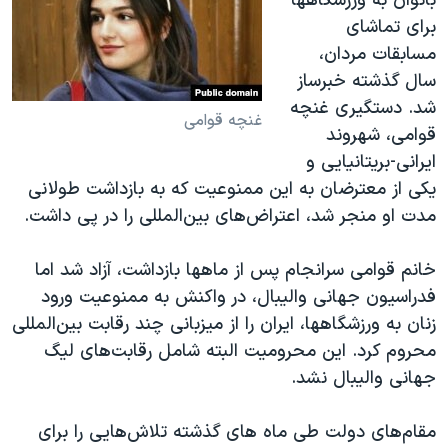
بانوان به ورزشگاهها
برای تماشای
مسابقات مردان،
سال گذشته خبرساز
شد. دستگیری غنچه
غنچه قوامی
قوامی، شهروند
ایرانی-بریتانیایی و
یکی از معترضان به این ممنوعیت که به بازداشت طولانی
مدت او منجر شد، اعتراض‌های بین‌المللی را در پی داشت.
خانم قوامی سرانجام پس از ماهها بازداشت، آزاد شد اما
فدراسیون جهانی والیبال، در واکنش به ممنوعیت ورود
زنان به ورزشگاهها، ایران را از میزبانی چند رقابت‌ بین‌المللی
محروم کرد. این محرومیت البته شامل رقابت‌های لیگ
جهانی والیبال نشد.
مقام‌های دولت طی ماه های گذشته تلاش‌هایی را برای