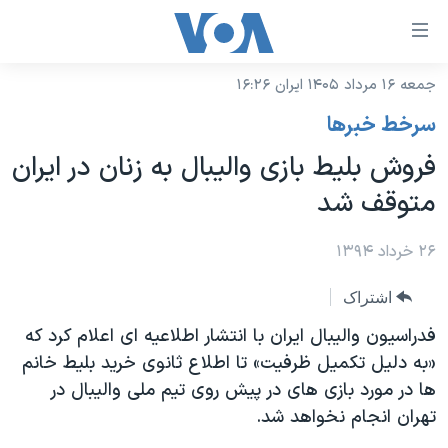
ینکهای
ابل
سترسی
جمعه ۱۶ مرداد ۱۴۰۵ ایران ۱۶:۲۶
خانه
هش
سرخط خبرها
نسخه سبک وب‌سایت
ه
فروش بلیط بازی والیبال به زنان در ایران
حتوای
موضوع ها
متوقف شد
صلی
برنامه های تلویزیونی
ایران
هش
جدول برنامه ها
۲۶ خرداد ۱۳۹۴
ه
آمریکا
فحه
صفحه‌های ویژه
جهان
اشتراک
صلی
فرکانس‌های صدای آمریکا
ورزشی
جام جهانی ۲۰۲۶
فدراسیون والیبال ایران با انتشار اطلاعیه ای اعلام کرد که
هش
پخش رادیویی
«به دلیل تکمیل ظرفیت» تا اطلاع ثانوی خرید بلیط خانم
ه
گزیده‌ها
عملیات خشم حماسی
ها در مورد بازی های در پیش روی تیم ملی والیبال در
ستجو
۲۵۰سالگی آمریکا
ویژه برنامه‌ها
یادگیری زبان انگلیسی
تهران انجام نخواهد شد.
ویدیوها
بایگانی برنامه‌های تلویزیونی