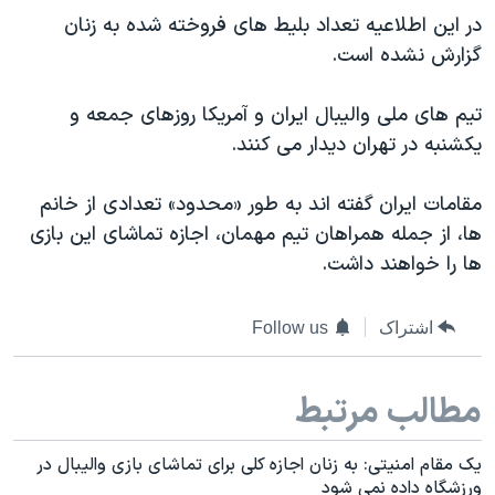
دنبال کنید
در این اطلاعیه تعداد بلیط های فروخته شده به زنان
مستندها
فرهنگ و زندگی
گزارش نشده است.
حقوق شهروندی
انتخابات ریاست جمهوری آمریکا ۲۰۲۴
اقتصادی
حمله جمهوری اسلامی به اسرائیل
تیم های ملی والیبال ایران و آمریکا روزهای جمعه و
یکشنبه در تهران دیدار می کنند.​
رمز مهسا
علم و فناوری
زبانهای مختلف
اسرائیل در جنگ
ورزش زنان در ایران
مقامات ایران گفته اند به طور «محدود» تعدادی از خانم
گالری عکس
اعتراضات زن، زندگی، آزادی
ها، از جمله همراهان تیم مهمان، اجازه تماشای این بازی
ها را خواهند داشت.
آرشیو پخش زنده
مجموعه مستندهای دادخواهی
تریبونال مردمی آبان ۹۸
اشتراک
Follow us
دادگاه حمید نوری
چهل سال گروگان‌گیری
مطالب مرتبط
قانون شفافیت دارائی کادر رهبری ایران
اعتراضات مردمی آبان ۹۸
یک مقام امنیتی: به زنان اجازه کلی برای تماشای بازی والیبال در
ورزشگاه داده نمی شود