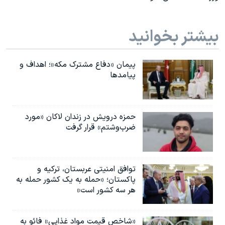
اسرائیل در جنگ
نرگس محمدی برنده جایزه نوبل صلح
بیشتر بخوانید
همایش محافظه‌کاران آمریکا «سی‌پک»
صفحه‌های ویژه
پیمان «دفاع مشترک مکه»؛ اهداف و
پیامدها
سفر پرزیدنت ترامپ به چین
حمزه درویش در زندان لاکان «مورد
ضرب‌وشتم» قرار گرفت
توافق امنیتی عربستان، ترکیه و
پاکستان؛ «حمله به یک کشور حمله به
هر سه کشور است»
«شاخص قیمت مواد غذایی» فائو به