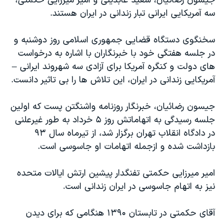
جیسون رضائیان، سعید عابدینی و امیر میرزایی حکمتی،
اسرائیل در جنگ
سه آمریکایی ایرانی تبار زندانی در ایران هستند.
نرگس محمدی برنده جایزه نوبل صلح
همایش محافظه‌کاران آمریکا «سی‌پک»
سخنگوی دستگاه قضایی جمهوری اسلامی روز دوشنبه و
در جلسه هفتگی خود با خبرنگاران با اشاره به درخواست
صفحه‌های ویژه
های دولت و کنگره آمریکا برای آزادی سه شهروند ایرانی –
سفر پرزیدنت ترامپ به چین
آمریکایی زندانی در ایران، این تلاش ها را بی تاثیر دانست.
جیسون رضائیان، خبرنگار روزنامه واشنگتن پست که اولین
جلسه رسیدگی به اتهاماتش روز ۵ خرداد به طور غیرعلنی
در دادگاه انقلاب تهران برگزار شد، از تیرماه سال ۹۳
بازداشت شده و ازجمله اتهامات او جاسوسی است.
امیر میرزایی حکمتی تفنگدار پیشین ارتش ایالات متحده
نیز به اتهام جاسوسی در ایران زندانی است.
آقای حکمتی در تابستان ۱۳۹۰ هنگامی که برای دیدن