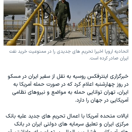
دنبال کنید
مستندها
فرهنگ و زندگی
حقوق شهروندی
انتخابات ریاست جمهوری آمریکا ۲۰۲۴
اقتصادی
حمله جمهوری اسلامی به اسرائیل
رمز مهسا
علم و فناوری
زبانهای مختلف
اسرائیل در جنگ
ورزش زنان در ایران
اتحادیه اروپا اخیرا تحریم های جدیدی را در ممنوعیت خرید نفت
ایران صادر کرده است.
گالری عکس
اعتراضات زن، زندگی، آزادی
آرشیو پخش زنده
مجموعه مستندهای دادخواهی
خبرگزاری اینترفکس روسیه به نقل از سفیر ایران در مسکو
تریبونال مردمی آبان ۹۸
در روز چهارشنبه اعلام کرد که در صورت حمله آمریکا به
دادگاه حمید نوری
ایران، تهران توانایی حمله به مواضع و نیروهای نظامی
آمریکایی در جهان را دارد.
چهل سال گروگان‌گیری
قانون شفافیت دارائی کادر رهبری ایران
ایالات متحده آمریکا با اعمال تحریم های جدید علیه بانک
اعتراضات مردمی آبان ۹۸
مرکزی ایران و تعلیق سرمایه های دولتی ایران در بانک