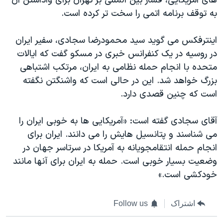
های آمریکایی، فشار بین المللی بر تهران برای واداشتن آن
اسرائیل در جنگ
به توقف برنامه اتمی را سخت تر کرده است.
نرگس محمدی برنده جایزه نوبل صلح
همایش محافظه‌کاران آمریکا «سی‌پک»
اینترفکس می گوید سید محمودرضا سجادی، سفیر ایران
در روسیه در یک کنفرانس خبری در مسکو گفت که ایالات
صفحه‌های ویژه
متحده با انجام حمله نظامی به ایران، مرتکب اشتباهی
سفر پرزیدنت ترامپ به چین
بزرگ خواهد شد. این در حالی است که واشنگتن نگفته
است که چنین قصدی دارد.
آقای سجادی گفته است: «آمریکایی ها به خوبی ایران را
می شناسند و پتانسیل هایش را می دانند. ایران برای
انجام حمله انتقامجویانه به آمریکا در سرتاسر جهان در
وضعیت بسیار خوبی است. حمله به ایران برای آنها مانند
خودکشی است.»
اشتراک
Follow us