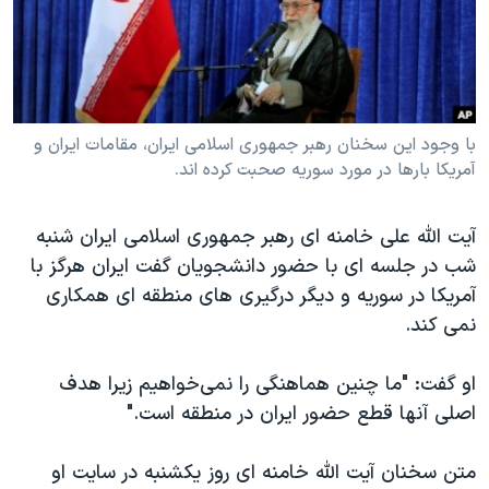
دنبال کنید
مستندها
فرهنگ و زندگی
حقوق شهروندی
انتخابات ریاست جمهوری آمریکا ۲۰۲۴
اقتصادی
حمله جمهوری اسلامی به اسرائیل
رمز مهسا
علم و فناوری
با وجود این سخنان رهبر جمهوری اسلامی ایران، مقامات ایران و
زبانهای مختلف
آمریکا بارها در مورد سوریه صحبت کرده اند.
اسرائیل در جنگ
ورزش زنان در ایران
گالری عکس
اعتراضات زن، زندگی، آزادی
آیت الله علی خامنه ای رهبر جمهوری اسلامی ایران شنبه
آرشیو پخش زنده
مجموعه مستندهای دادخواهی
شب در جلسه ای با حضور دانشجویان گفت ایران هرگز با
آمریکا در سوریه و دیگر درگیری های منطقه ای همکاری
تریبونال مردمی آبان ۹۸
نمی کند.
دادگاه حمید نوری
چهل سال گروگان‌گیری
او گفت: "ما چنین هماهنگی را نمی‌خواهیم زیرا هدف
اصلی آنها قطع حضور ایران در منطقه است
.
"
قانون شفافیت دارائی کادر رهبری ایران
اعتراضات مردمی آبان ۹۸
متن سخنان آیت الله خامنه ای روز یکشنبه در سایت او