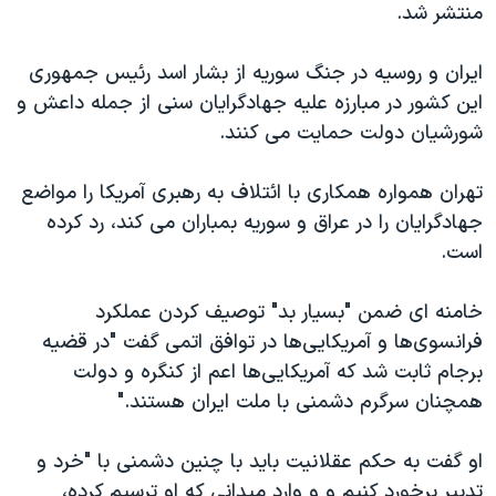
اسرائیل در جنگ
منتشر شد.
نرگس محمدی برنده جایزه نوبل صلح
ایران و روسیه در جنگ سوریه از بشار اسد رئیس جمهوری
همایش محافظه‌کاران آمریکا «سی‌پک»
این کشور در مبارزه علیه جهادگرایان سنی از جمله داعش و
صفحه‌های ویژه
شورشیان دولت حمایت می کنند.
سفر پرزیدنت ترامپ به چین
تهران همواره همکاری با ائتلاف به رهبری آمریکا را مواضع
جهادگرایان را در عراق و سوریه بمباران می کند، رد کرده
است.
خامنه ای ضمن "بسیار بد" توصیف کردن عملکرد
فرانسوی‌ها و آمریکایی‌ها در توافق اتمی گفت "در قضیه
برجام ثابت شد که آمریکایی‌ها اعم از کنگره و دولت
همچنان سرگرم دشمنی با ملت ایران هستند
.
"
او گفت به حکم عقلانیت باید با چنین دشمنی با "خرد و
تدبیر برخورد کنیم و و وارد میدانی که او ترسیم کرده،