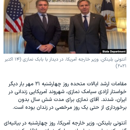
دنبال کنید
مستندها
فرهنگ و زندگی
حقوق شهروندی
انتخابات ریاست جمهوری آمریکا ۲۰۲۴
اقتصادی
حمله جمهوری اسلامی به اسرائیل
رمز مهسا
علم و فناوری
زبانهای مختلف
اسرائیل در جنگ
ورزش زنان در ایران
گالری عکس
اعتراضات زن، زندگی، آزادی
آنتونی بلینکن، وزیر خارجه آمریکا، در دیدار با بابک نمازی (۱۴ اکتبر
۲۰۲۱)
آرشیو پخش زنده
مجموعه مستندهای دادخواهی
تریبونال مردمی آبان ۹۸
مقامات ارشد ایالات متحده روز چهارشنبه ۲۱ مهر بار دیگر
دادگاه حمید نوری
خواستار آزادی سیامک نمازی، شهروند آمریکایی زندانی در
ایران، شدند. آقای نمازی برای مدت شش سال بدون
چهل سال گروگان‌گیری
برخورداری از حتی یک روز مرخصی در زندان بوده است.
قانون شفافیت دارائی کادر رهبری ایران
اعتراضات مردمی آبان ۹۸
آنتونی بلینکن، وزیر خارجه آمریکا، روز چهارشنبه در بیانیه‌ای