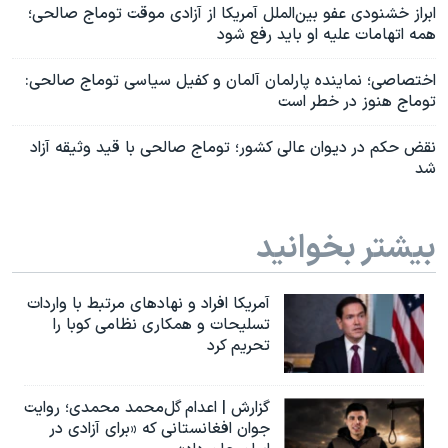
ابراز خشنودی عفو بین‌الملل آمریکا از آزادی موقت توماج صالحی؛
همه اتهامات علیه او باید رفع شود
اختصاصی؛ نماینده پارلمان آلمان و کفیل سیاسی توماج صالحی:
توماج هنوز در خطر است
نقض حکم در دیوان عالی کشور؛ توماج صالحی با قید وثیقه آزاد
شد
بیشتر بخوانید
آمریکا افراد و نهادهای مرتبط با واردات
تسلیحات و همکاری نظامی کوبا را
تحریم کرد
گزارش | اعدام گل‌محمد محمدی؛ روایت
جوان افغانستانی که «برای آزادی در