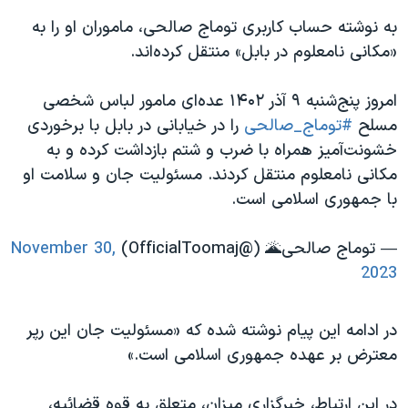
اسرائیل در جنگ
به نوشته حساب کاربری توماج صالحی، ماموران او را به
نرگس محمدی برنده جایزه نوبل صلح
«مکانی نامعلوم در بابل» منتقل کرده‌اند.
همایش محافظه‌کاران آمریکا «سی‌پک»
امروز پنج‌شنبه ۹ آذر ۱۴۰۲ عده‌ای مامور لباس شخصی
صفحه‌های ویژه
مسلح
#توماج_صالحی
را در خیابانی در بابل با برخوردی
سفر پرزیدنت ترامپ به چین
خشونت‌آمیز همراه با ضرب و شتم بازداشت کرده و به
مکانی نامعلوم منتقل کردند. مسئولیت جان و سلامت او
با جمهوری اسلامی است.
— توماج صالحی🌋 (@OfficialToomaj)
November 30,
2023
در ادامه این پیام نوشته شده که «مسئولیت جان این رپر
معترض بر عهده جمهوری اسلامی است.»
در این ارتباط، خبرگزاری میزان، متعلق به قوه قضائیه،