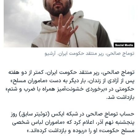
دنبال کنید
مستندها
فرهنگ و زندگی
حقوق شهروندی
انتخابات ریاست جمهوری آمریکا ۲۰۲۴
اقتصادی
حمله جمهوری اسلامی به اسرائیل
رمز مهسا
علم و فناوری
زبانهای مختلف
اسرائیل در جنگ
ورزش زنان در ایران
توماج صالحی، رپر منتقد حکومت ایران. آرشیو
گالری عکس
اعتراضات زن، زندگی، آزادی
توماج صالحی، رپر منتقد حکومت ایران، کمتر از دو هفته
آرشیو پخش زنده
مجموعه مستندهای دادخواهی
پس از آزادی از زندان، بار دیگر به دست «ماموران مسلح»
تریبونال مردمی آبان ۹۸
حکومتی در «برخوردی خشونت‌آمیز همراه با ضرب و شتم»
دادگاه حمید نوری
بازداشت شد.
چهل سال گروگان‌گیری
حساب توماج صالحی در شبکه ایکس (توئیتر سابق) روز
قانون شفافیت دارائی کادر رهبری ایران
پنجشنبه نهم آذر، اعلام کرد که «ماموران لباس شخصی
اعتراضات مردمی آبان ۹۸
مسلح حکومت» او را «ربوده و بازداشت کرده‌اند.»