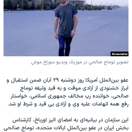
دنبال کنید
مستندها
فرهنگ و زندگی
حقوق شهروندی
انتخابات ریاست جمهوری آمریکا ۲۰۲۴
اقتصادی
حمله جمهوری اسلامی به اسرائیل
رمز مهسا
علم و فناوری
زبانهای مختلف
اسرائیل در جنگ
ورزش زنان در ایران
گالری عکس
اعتراضات زن، زندگی، آزادی
تصویر توماج صالحی در موزیک ویدیو سوراخ موش
آرشیو پخش زنده
مجموعه مستندهای دادخواهی
عفو بین‌الملل آمریکا روز دوشنبه ۲۹ آبان ضمن استقبال و
تریبونال مردمی آبان ۹۸
ابراز خشنودی از آزادی موقت و به قید وثیقه توماج
دادگاه حمید نوری
صالحی، خواننده رپ مخالف جمهوری اسلامی، خواستار
چهل سال گروگان‌گیری
رفع همه اتهامات علیه وی و آزادی بی قید و شرط او شد.
قانون شفافیت دارائی کادر رهبری ایران
این سازمان در بیانیه‌ای به امضای الیز اورباخ، کارشناس
اعتراضات مردمی آبان ۹۸
بخش ایران در عفو بین‌الملل ایالات متحده، توماج صالحی