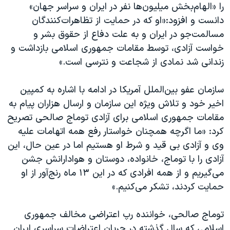
اسرائیل در جنگ
را «الهام‌بخش میلیون‌ها نفر در ایران و سراسر جهان»
دانست و افزود:«او که در حمایت از تظاهرات‌کنندگان
نرگس محمدی برنده جایزه نوبل صلح
مسالمت‌‌جو در ایران و به علت دفاع از حقوق بشر و
همایش محافظه‌کاران آمریکا «سی‌پک»
خواست آزادی، توسط مقامات جمهوری اسلامی بازداشت و
صفحه‌های ویژه
زندانی شد نمادی از شجاعت و نترسی است.»
سفر پرزیدنت ترامپ به چین
سازمان عفو بین‌الملل آمریکا در ادامه با اشاره به کمپین
اخیر خود و تلاش ویژه‌ این سازمان و ارسال هزاران پیام به
مقامات جمهوری اسلامی برای آزادی توماج صالحی تصریح
کرد: «ما اگرچه همچنان خواستار رفع همه اتهامات علیه
وی و آزادی بی قید و شرط او هستیم اما در عین حال، این
آزادی را با توماج، خانواده، دوستان و هوادارانش جشن
می‌گیریم و از همه افرادی که در این ۱۳ ماه رنج‌آور از او
حمایت کردند، تشکر می‌کنیم.»
توماج صالحی، خواننده رپ اعتراضی مخالف جمهوری
اسلامی که سال گذشته در جریان اعتراضات سراسری ایران