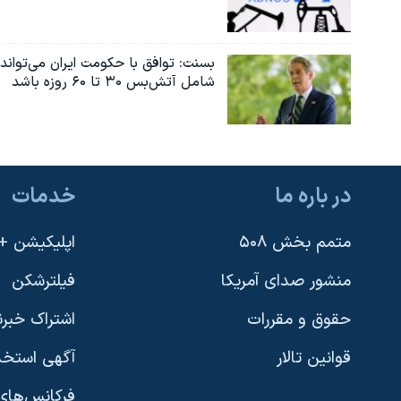
بسنت: توافق با حکومت ایران می‌تواند
شامل آتش‌بس ۳۰ تا ۶۰ روزه باشد
در باره ما
خدمات
متمم بخش ۵۰۸
اپلیکیشن +VOA
منشور صدای آمریکا
فیلترشکن
حقوق و مقررات
اشتراک خبرن
قوانین تالار
آگهی استخد
فرکانس‌های 