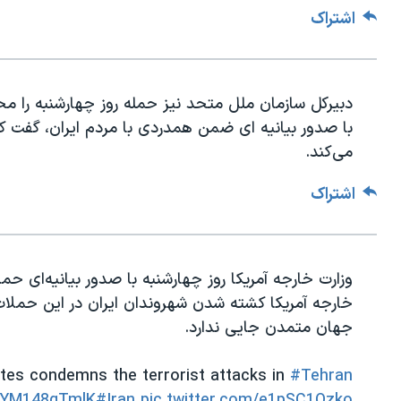
اشتراک
دبیرکل سازمان ملل متحد نیز حمله روز چهارشنبه را مح
با صدور بیانیه ای ضمن همدردی با مردم ایران، گفت ک
می‌کند.
اشتراک
وزارت خارجه آمریکا روز چهارشنبه با صدور بیانیه‌ای حم
خارجه آمریکا کشته شدن شهروندان ایران در این حملات 
جهان متمدن جایی ندارد.
ates condemns the terrorist attacks in
#Tehran
o/YM148qTmlK
#Iran
pic.twitter.com/e1pSC1Qzko