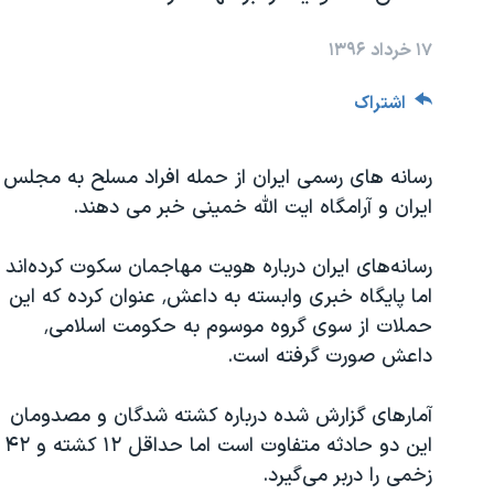
مستندها
فرهنگ و زندگی
حقوق شهروندی
انتخابات ریاست جمهوری آمریکا ۲۰۲۴
۱۷ خرداد ۱۳۹۶
اقتصادی
حمله جمهوری اسلامی به اسرائیل
اشتراک
رمز مهسا
علم و فناوری
اسرائیل در جنگ
ورزش زنان در ایران
رسانه های رسمی ایران از حمله افراد مسلح به مجلس
گالری عکس
اعتراضات زن، زندگی، آزادی
ایران و آرامگاه ایت الله خمینی خبر می دهند.
آرشیو پخش زنده
مجموعه مستندهای دادخواهی
رسانه‌های ایران درباره هویت مهاجمان سکوت کرده‌اند
تریبونال مردمی آبان ۹۸
اما پایگاه خبری وابسته به داعش٬ عنوان کرده که این
دادگاه حمید نوری
حملات از سوی گروه موسوم به حکومت اسلامی٬
داعش صورت گرفته است.
چهل سال گروگان‌گیری
قانون شفافیت دارائی کادر رهبری ایران
آمارهای گزارش شده درباره کشته شدگان و مصدومان
اعتراضات مردمی آبان ۹۸
این دو حادثه متفاوت است اما حداقل ۱۲ کشته و ۴۲
زخمی را دربر می‌گیرد.
اسرائیل در جنگ