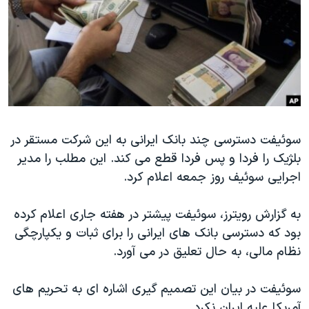
دنبال کنید
مستندها
فرهنگ و زندگی
حقوق شهروندی
انتخابات ریاست جمهوری آمریکا ۲۰۲۴
اقتصادی
حمله جمهوری اسلامی به اسرائیل
رمز مهسا
علم و فناوری
زبانهای مختلف
اسرائیل در جنگ
ورزش زنان در ایران
سوئیفت دسترسی چند بانک ایرانی به این شرکت مستقر در
گالری عکس
اعتراضات زن، زندگی، آزادی
بلژیک را فردا و پس فردا قطع می کند. این مطلب را مدیر
آرشیو پخش زنده
مجموعه مستندهای دادخواهی
اجرایی سوئیف روز جمعه اعلام کرد.
تریبونال مردمی آبان ۹۸
به گزارش رویترز، سوئیفت پیشتر در هفته جاری اعلام کرده
دادگاه حمید نوری
بود که دسترسی بانک های ایرانی را برای ثبات و یکپارچگی
چهل سال گروگان‌گیری
نظام مالی، به حال تعلیق در می آورد.
قانون شفافیت دارائی کادر رهبری ایران
سوئیفت در بیان این تصمیم گیری اشاره ای به تحریم های
اعتراضات مردمی آبان ۹۸
آمریکا علیه ایران نکرد.