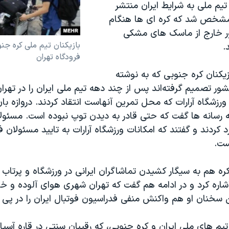
 تیم ملی به شرایط ایران منتشر
 مشخص شد که کره ای ها هنگام
ر خارج از ماسک های مشکی
بازیکنان تیم ملی کره جن
.
فرودگاه تهران
زیکنان کره جنوبی که به نوشته
شور تصمیم گرفته‌اند پس از چند دهه تیم ملی ایران را در ته
ورزشگاه آرارات که محل تمرین آنهاست انتقاد کردند. دروازه بان 
به رسانه ها گفت که حتی قادر به دیدن توپ نبوده است. مسئولا
رد کردند و گفتند که امکانات ورزشگاه آرارات به تایید مسئولان 
ست.
کره هم به سیگار کشیدن تماشاگران ایرانی در ورزشگاه و پرتا
اشاره کرد و در ادامه هم گفت که تهران شهری هوای آلوده و 
ن سخنان او هم واکنش منفی فدراسیون فوتبال ایران را در پی
یم های ملی ایران و کره جنوبی، که رقیبان سنتی در قاره آس