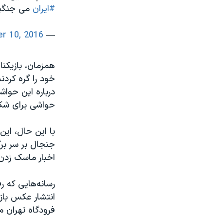
#ایران
می جنگی
r 10, 2016
— Mohsen Rezaee (@ir_rezaee)
همزمان، بازیکن
خود را گره کرد
درباره این حواشی
حواشی برای شک
با این حال، این
جنجال بر سر برگ
اخبار ماسک زدن 
رسانه‌هایی که رف
انتشار عکس‌ باز
فرودگاه تهران م