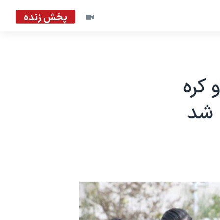
پخش زنده
 کره
 شد