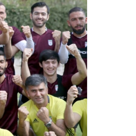
مستندها
فرهنگ و زندگی
حقوق شهروندی
انتخابات ریاست جمهوری آمریکا ۲۰۲۴
اقتصادی
حمله جمهوری اسلامی به اسرائیل
رمز مهسا
علم و فناوری
اسرائیل در جنگ
ورزش زنان در ایران
گالری عکس
اعتراضات زن، زندگی، آزادی
آرشیو پخش زنده
مجموعه مستندهای دادخواهی
تریبونال مردمی آبان ۹۸
دادگاه حمید نوری
چهل سال گروگان‌گیری
قانون شفافیت دارائی کادر رهبری ایران
اعتراضات مردمی آبان ۹۸
اسرائیل در جنگ