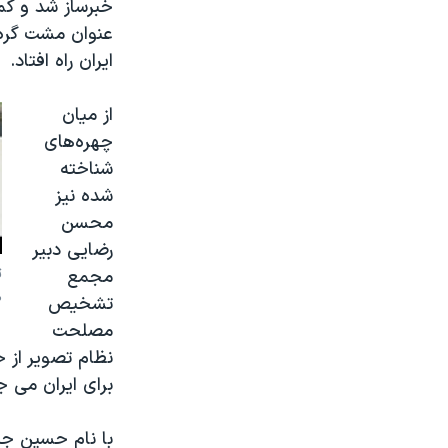
خبرساز شد و کمپ
عنوان مشت گره ک
ایران راه افتاد.
از میان
چهره‌های
شناخته
شده نیز
محسن
رضایی دبیر
ت
مجمع
ه
تشخیص
مصلحت
نظام تصویر از خ
برای ایران می ج
با نام حسین جنگ