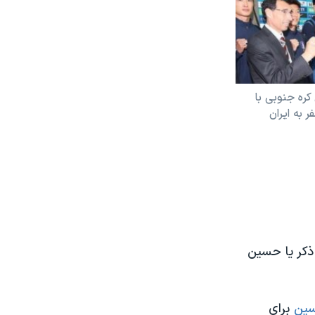
کره جنوبی با
 به ایران
 ذکر یا حسین
ین
برای