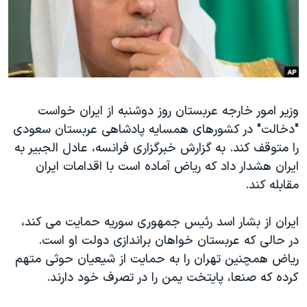
دنبال کنید
مستندها
فرهنگ و زندگی
حقوق شهروندی
انتخابات ریاست جمهوری آمریکا ۲۰۲۴
اقتصادی
حمله جمهوری اسلامی به اسرائیل
رمز مهسا
علم و فناوری
زبانهای مختلف
وزیر امور خارجه عربستان روز دوشنبه از ایران خواست
اسرائیل در جنگ
ورزش زنان در ایران
"دخالت" در کشورهای همسایه پادشاهی عربستان سعودی
گالری عکس
اعتراضات زن، زندگی، آزادی
را متوقف کند. به گزارش خبرگزاری فرانسه، عادل الجبیر به
آرشیو پخش زنده
مجموعه مستندهای دادخواهی
ایران هشدار داد که ریاض آماده است با اقدامات ایران
مقابله کند.
تریبونال مردمی آبان ۹۸
دادگاه حمید نوری
ایران از بشار اسد رئیس جمهوری سوریه حمایت می کند،
چهل سال گروگان‌گیری
در حالی که عربستان خواهان براندازی دولت او است.
ریاض همچنین تهران را به حمایت از شیعیان حوثی متهم
قانون شفافیت دارائی کادر رهبری ایران
کرده که صنعا، پایتخت یمن را در تصرف خود دارند.
اعتراضات مردمی آبان ۹۸