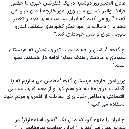
اسرائیل در جنگ
عادل الجبیر روز دوشنبه در یک کنفرانس خبری با حضور
فرانک والتر اشتاین مایر وزیر امور خارجه آلمان در ریاض
نرگس محمدی برنده جایزه نوبل صلح
گفت "آرزو می کنیم که ایران سیاست های خود را تغییر
همایش محافظه‌کاران آمریکا «سی‌پک»
دهد و از دخالت در امور دیگر کشورهای منطقه، لبنان،
صفحه‌های ویژه
سوریه، عراق و یمن خودداری کند."
سفر پرزیدنت ترامپ به چین
او گفت: "داشتن رابطه مثبت با تهران، زمانی که عربستان
سعودی و مردمش هدف تجاوز ادامه دار هستند، دشوار
است."
وزیر امور خارجه عربستان گفت "مطمئن می سازیم که با
اقدامات ایران مقابله خواهیم کرد و از همه قدرت سیاسی،
اقتصادی و نظامی خود برای حفاظت از قلمرو و مردم خود
استفاده می کنیم."
او ایران را متهم کرد که مثل یک "کشور استعمارگر" در
سوریه عمل می کند و از ایران خواست نیروهایش را از