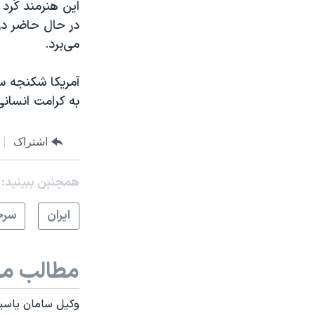
این هنرمند کُرد
در حال حاضر در 
می‌برد.
آمریکا شکنجه س
به کرامت انسان
اشتراک
همچنبن ببینید:
ايران
سرخ
مطالب مر
وکیل سامان یاسین