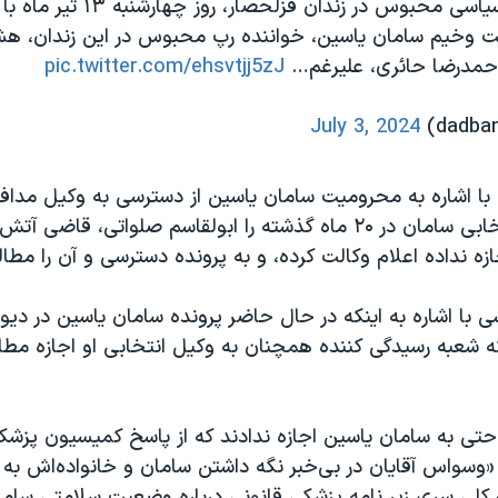
حائری، زندانی سیاسی محبوس در زندان قز
وخیم سامان یاسین، خواننده رپ محبوس در این زندان، هشد
احمدرضا حائری، علیرغم…
pic.twitter.com/ehsvtjj5zJ
July 3, 2024
با اشاره به محرومیت سامان یاسین از دسترسی به وکیل مدافع
«چهار وکیل انتخابی سامان در ۲۰ ماه گذشته را ابولقاسم صلواتی، قاضی 
نداده اعلام وکالت کرده، و‌ به پرونده دسترسی و آن را مطالع
ی با اشاره به اینکه در حال حاضر پرونده سامان یاسین در دیو
 شعبه رسیدگی کننده همچنان به وکیل انتخابی او اجازه مطالع
ه حتی به سامان یاسین اجازه ندادند که از پاسخ کمیسیون پزشک
«وسواس آقایان در بی‌خبر نگه داشتن سامان و خانواده‌اش به ا
‌ کلی سری زیر نامه پزشکی قانونی درباره وضعیت سلامتی سام