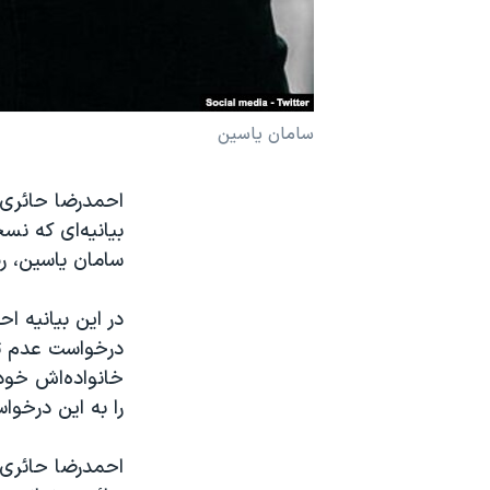
نرگس محمدی برنده جایزه نوبل صلح
همایش محافظه‌کاران آمریکا «سی‌پک»
صفحه‌های ویژه
سامان یاسین
سفر پرزیدنت ترامپ به چین
بیانیه‌ای که ن
سامان یاسین، رپ
در این بیانیه ا
درخواست عدم تحم
خانواده‌اش خود
را به این درخوا
احمدرضا حائری،