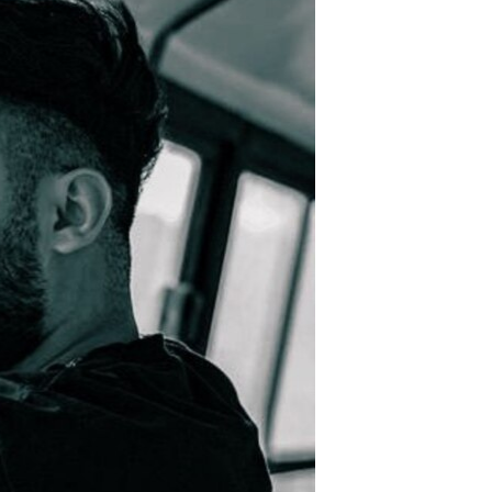
مستندها
فرهنگ و زندگی
حقوق شهروندی
انتخابات ریاست جمهوری آمریکا ۲۰۲۴
اقتصادی
حمله جمهوری اسلامی به اسرائیل
رمز مهسا
علم و فناوری
اسرائیل در جنگ
ورزش زنان در ایران
گالری عکس
اعتراضات زن، زندگی، آزادی
آرشیو پخش زنده
مجموعه مستندهای دادخواهی
تریبونال مردمی آبان ۹۸
دادگاه حمید نوری
چهل سال گروگان‌گیری
قانون شفافیت دارائی کادر رهبری ایران
اعتراضات مردمی آبان ۹۸
اسرائیل در جنگ