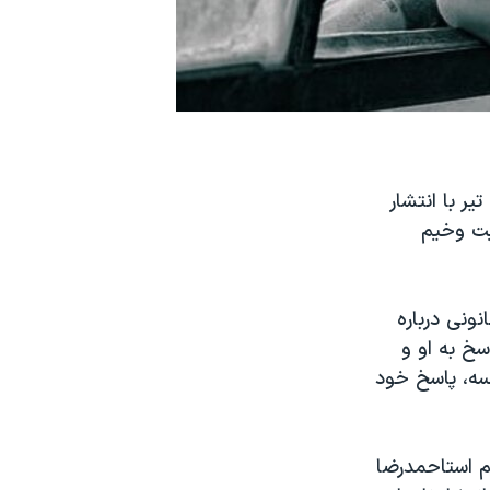
احمدرضا حائری، زندانی سیاسی محبوس در زندان قزل‌حصار، روز چهارشنبه ۱۳ تیر با انتشار
یت وخیم
ونی درباره
سخ به او و
سه، پاسخ خود
م استاحمدرضا