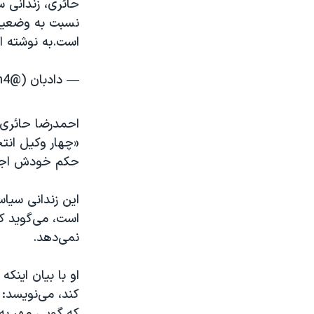
نسبت به وضعیت 
است.به نوشته 
— دادبان (@dadban4)
احمدرضا حائری 
حکم خودش اجازه 
این زندانی سیاس
است، می‌گوید که
نمی‌دهد.
او با بیان اینک
کند، می‌نویسد: 
که گویی مهر به