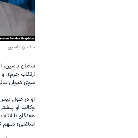
سامان یاسین
ارتکاب جرم»، و 
سوی دیوان عال
وکالت او پیشتر
هه‌نگاو با انتق
اسلامی» متهم کر