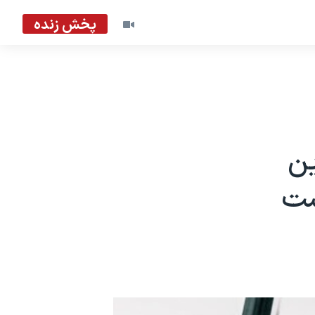
پخش زنده
ین
ست