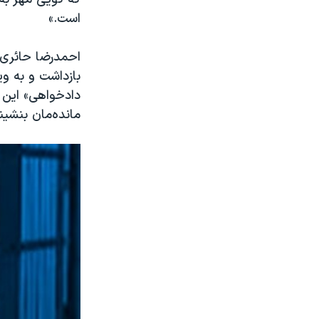
است.»
احمدرضا حائری ب
بازداشت و به و
دادخواهی» این ر
مانده‌مان بنشین